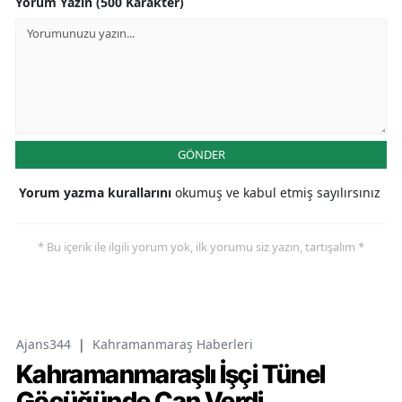
Yorum Yazın (500 Karakter)
GÖNDER
Yorum yazma kurallarını
okumuş ve kabul etmiş sayılırsınız
* Bu içerik ile ilgili yorum yok, ilk yorumu siz yazın, tartışalım *
Ajans344
|
Kahramanmaraş Haberleri
Kahramanmaraşlı İşçi Tünel
Göçüğünde Can Verdi