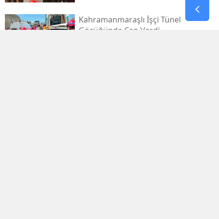
Kahramanmaraşlı İşçi Tünel
Göçüğünde Can Verdi
Mhp Dulkadiroğlu’nda Yeni Dönem
Başladı
Kahramanmaraş Sanayi Sitesi 3 Gün
Kapalı
Kerem Erdem’in İsmi Futbol
Sahasında Yaşatılacak