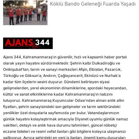
Köklü Bando Geleneği Fuarda Yaşadı
Ajans 344, Kahramanmaraş'ın güvenilir, hızlı ve kapsamlı haber portalı
olarak yayın hayatını sürdürmektedir. Şehrin kalbi Dulkadiroğlu ve
Onikişubat'tan, tarım ve sanayi merkezleri Afşin, Elbistan, Pazarcık,
Türkoğlu ve Göksun'a; Andırın, Çağlayancerit, Ekinözü ve Nurhak'a
kadar tüm ilçelerin sesini duyurur. Gündemi belirleyen siyasi
gelişmelerden, yerel ekonominin dinamiklerine, spordaki heyecandan,
kültür ve sanat etkinliklerine kadar Kahramanmaraş'ın nabzını
tutuyoruz. Kahramanmaraş Kuyumcular Odası'ndan alınan anlık altın
fiyatları, şehrin sanayisindeki son gelişmeler ve tarım sektöründeki
yenilikler özel dosyalarla sayfamızda yer bulur. Vatandaşlarımızın
günlük hayatını kolaylaştırmak amacıyla Diyanet uyumlu günlük namaz
vakitleri, detaylı ve anlık hava durumu tahminleri, güncel nöbetçi
eczane listeleri ve resmi vefat ilanları gibi bilgilere kolayca ulaşmanızı
sağlıyoruz. Ayrıca şehirdeki en yeni iş ilanları, önemli kamu duyuruları