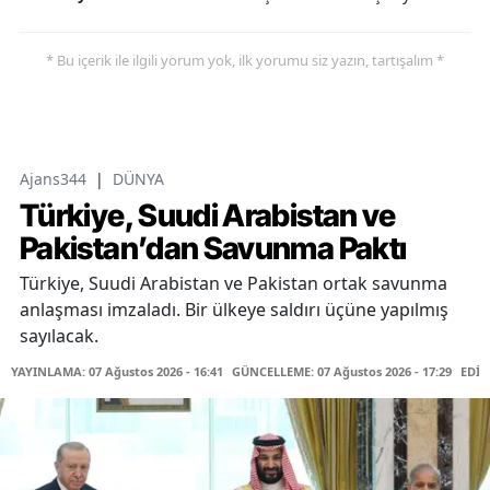
* Bu içerik ile ilgili yorum yok, ilk yorumu siz yazın, tartışalım *
Ajans344
|
DÜNYA
Türkiye, Suudi Arabistan ve
Pakistan’dan Savunma Paktı
Türkiye, Suudi Arabistan ve Pakistan ortak savunma
anlaşması imzaladı. Bir ülkeye saldırı üçüne yapılmış
sayılacak.
YAYINLAMA: 07 Ağustos 2026 - 16:41
GÜNCELLEME: 07 Ağustos 2026 - 17:29
EDİT