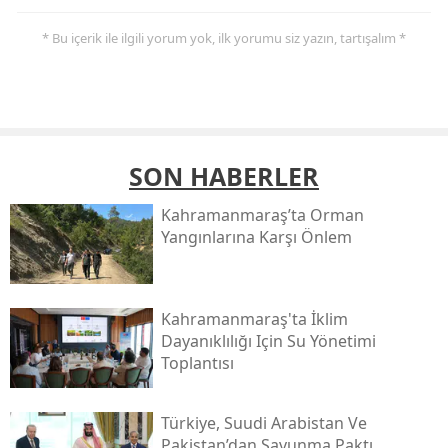
* Bu içerik ile ilgili yorum yok, ilk yorumu siz yazın, tartışalım *
SON HABERLER
Kahramanmaraş’ta Orman
Yangınlarına Karşı Önlem
Kahramanmaraş'ta İklim
Dayanıklılığı Için Su Yönetimi
Toplantısı
Türkiye, Suudi Arabistan Ve
Pakistan’dan Savunma Paktı