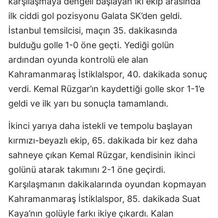
karşılaşmaya dengeli başlayan iki ekip arasında
ilk ciddi gol pozisyonu Galata SK’den geldi.
İstanbul temsilcisi, maçın 35. dakikasında
bulduğu golle 1-0 öne geçti. Yediği golün
ardından oyunda kontrolü ele alan
Kahramanmaraş İstiklalspor, 40. dakikada sonuç
verdi. Kemal Rüzgar’ın kaydettiği golle skor 1-1’e
geldi ve ilk yarı bu sonuçla tamamlandı.
İkinci yarıya daha istekli ve tempolu başlayan
kırmızı-beyazlı ekip, 65. dakikada bir kez daha
sahneye çıkan Kemal Rüzgar, kendisinin ikinci
golünü atarak takımını 2-1 öne geçirdi.
Karşılaşmanın dakikalarında oyundan kopmayan
Kahramanmaraş İstiklalspor, 85. dakikada Suat
Kaya’nın golüyle farkı ikiye çıkardı. Kalan