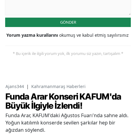
GÖNDER
Yorum yazma kurallarını
okumuş ve kabul etmiş sayılırsınız
* Bu içerik ile ilgili yorum yok, ilk yorumu siz yazın, tartışalım *
Ajans344
|
Kahramanmaraş Haberleri
Funda Arar Konseri KAFUM'da
Büyük İlgiyle İzlendi!
Funda Arar, KAFUM'daki Ağustos Fuarı'nda sahne aldı.
Yoğun katılımlı konserde sevilen şarkılar hep bir
ağızdan söylendi.