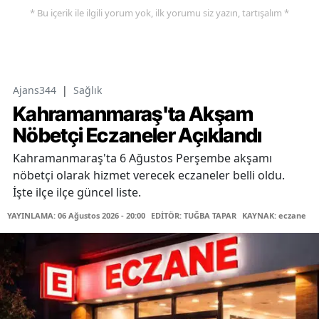
* Bu içerik ile ilgili yorum yok, ilk yorumu siz yazın, tartışalım *
Ajans344
|
Sağlık
Kahramanmaraş'ta Akşam
Nöbetçi Eczaneler Açıklandı
Kahramanmaraş'ta 6 Ağustos Perşembe akşamı
nöbetçi olarak hizmet verecek eczaneler belli oldu.
İşte ilçe ilçe güncel liste.
YAYINLAMA: 06 Ağustos 2026 - 20:00
EDİTÖR: TUĞBA TAPAR
KAYNAK: eczane