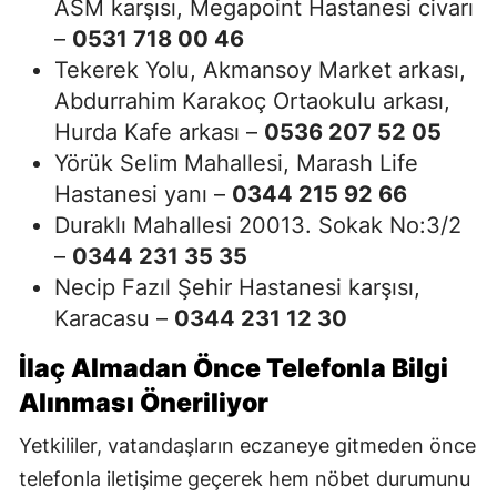
ASM karşısı, Megapoint Hastanesi civarı
–
0531 718 00 46
Tekerek Yolu, Akmansoy Market arkası,
Abdurrahim Karakoç Ortaokulu arkası,
Hurda Kafe arkası –
0536 207 52 05
Yörük Selim Mahallesi, Marash Life
Hastanesi yanı –
0344 215 92 66
Duraklı Mahallesi 20013. Sokak No:3/2
–
0344 231 35 35
Necip Fazıl Şehir Hastanesi karşısı,
Karacasu –
0344 231 12 30
İlaç Almadan Önce Telefonla Bilgi
Alınması Öneriliyor
Yetkililer, vatandaşların eczaneye gitmeden önce
telefonla iletişime geçerek hem nöbet durumunu