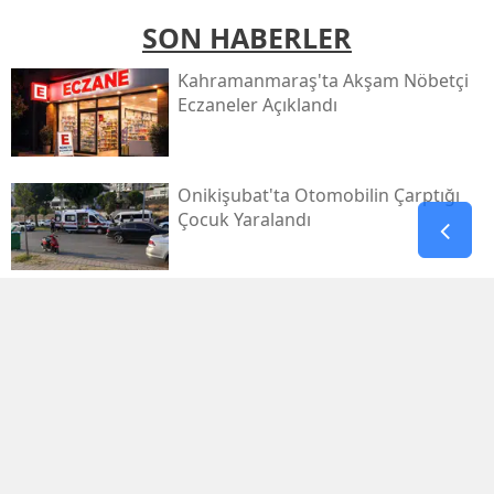
SON HABERLER
Kahramanmaraş'ta Akşam Nöbetçi
Eczaneler Açıklandı
Onikişubat'ta Otomobilin Çarptığı
Çocuk Yaralandı
Pazarcık’ta Yollar Büyükşehir’le
Yenileniyor
Onikişubat'ta Yeni Gündüz Bakımevi
Kayıtları Başladı!