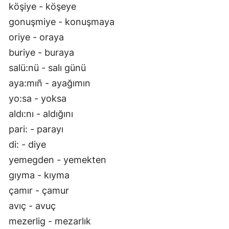
köşiye - köşeye
gonuşmiye - konuşmaya
oriye - oraya
buriye - buraya
salü:nü - salı günü
aya:mıñ - ayağımın
yo:sa - yoksa
aldı:nı - aldığını
pari: - parayı
di: - diye
yemegden - yemekten
gıyma - kıyma
çamır - çamur
avıç - avuç
mezerlig - mezarlık