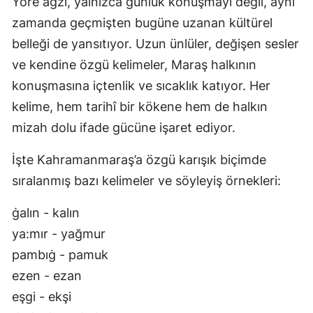
Yöre ağzı, yalnızca günlük konuşmayı değil, aynı
zamanda geçmişten bugüne uzanan kültürel
belleği de yansıtıyor. Uzun ünlüler, değişen sesler
ve kendine özgü kelimeler, Maraş halkının
konuşmasına içtenlik ve sıcaklık katıyor. Her
kelime, hem tarihî bir kökene hem de halkın
mizah dolu ifade gücüne işaret ediyor.
İşte Kahramanmaraş’a özgü karışık biçimde
sıralanmış bazı kelimeler ve söyleyiş örnekleri:
ġalın - kalın
ya:mır - yağmur
pambıġ - pamuk
ezen - ezan
eşgi - ekşi