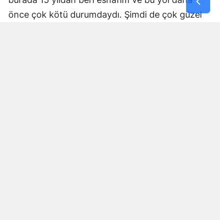
önce çok kötü durumdaydı. Şimdi de çok güzel
hale getiriliyor. Büyükşehir Belediye Başkanımız
Fırat Görgel’e verdiği hizmetten dolayı çok
teşekkür ederim. Bizleri tozdan topraktan
kurtardı” dedi. Yapılan bakım, onarım ve asfalt
uygulamaları sayesinde ulaşımın daha güvenli ve
konforlu hale geldiğini söyleyen bir diğer mahalle
sakini İsmail Öksüz, “Yolumuz bozuktu. Bu yıl çok
yağmur yağdığı için yollarımızda çökmeler
oluşmuştu. Sağ olsun Büyükşehir Belediye
Başkanımız Fırat Görgel hizmet anlayışı ile
yollarımızı yaptı. Otoban gibi yol oldu burası”
ifadelerini kullandı.