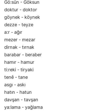
Gö:sün - Göksun
doktur - doktor
göynek - köynek
dezze - teyze
a:r - ağır
mezer - mezar
dirnak - tırnak
barabar - beraber
hamır - hamur
ti:reki - tiryaki
tenê - tane
asgı - askı
hatın - hatun
davşan - tavşan
ya:lama - yağlama