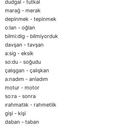
dudgal - tutkal
maraġ - merak
depinmek - tepinmek
o:lan - oğlan
bilmi:dig - bilmiyorduk
davşan - tavşan
a:sig - eksik
so:du - soğudu
çalışgan - çalışkan
a:nadım - anladım
motur - motor
so:ra - sonra
ırahmatlık - rahmetlik
gişi - kişi
daban - taban