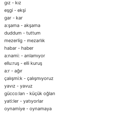
gız - kız
eşgi - ekşi
gar - kar
a:şama - akşama
duddum - tuttum
mezerlig - mezarlık
habar - haber
a:nami: - anlamıyor
ellu:ruş - elli kuruş
a:r - ağır
çalışmi:k - çalışmıyoruz
yavız - yavuz
gücco:lan - küçük oğlan
yati:ler - yatıyorlar
oynamiye - oynamaya