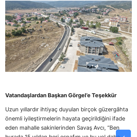
Vatandaşlardan Başkan Görgel’e Teşekkür
Uzun yıllardır ihtiyaç duyulan birçok güzergâhta
önemli iyileştirmelerin hayata geçirildiğini ifade
eden mahalle sakinlerinden Savaş Avcı, “Ben
burada 15 yıldan beri esnafım ve bu yol daha