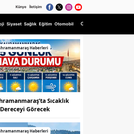
Künye
İletişim
oji
Siyaset
Sağlık
Eğitim
Otomobil
ldi
ahramanmaraş Haberleri
hramanmaraş’ta Sıcaklık
 Dereceyi Görecek
ahramanmaraş Haberleri