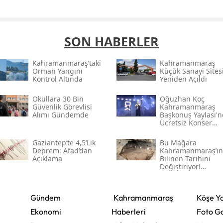
SON HABERLER
Kahramanmaraş’taki
Kahramanmaraş
Orman Yangını
Küçük Sanayi Sites
Kontrol Altında
Yeniden Açıldı
Okullara 30 Bin
Oğuzhan Koç
Güvenlik Görevlisi
Kahramanmaraş
Alımı Gündemde
Başkonuş Yaylası'
Ücretsiz Konser
Verecek
Gaziantep’te 4,5’lik
Bu Mağara
Deprem: Afad’dan
Kahramanmaraş’ın
Açıklama
Bilinen Tarihini
Değiştiriyor!
Kahramanmaraş'ın
Eski Yerleşim İzleri
Gündem
Kahramanmaraş
Köşe Ya
Ekonomi
Haberleri
Foto Ga