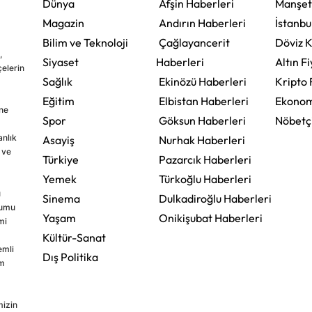
Dünya
Afşin Haberleri
Manşet
Magazin
Andırın Haberleri
İstanbu
Bilim ve Teknoloji
Çağlayancerit
Döviz K
,
Siyaset
Haberleri
Altın Fi
çelerin
Sağlık
Ekinözü Haberleri
Kripto 
Eğitim
Elbistan Haberleri
Ekonom
ine
Spor
Göksun Haberleri
Nöbetç
nlık
Asayiş
Nurhak Haberleri
 ve
Türkiye
Pazarcık Haberleri
Yemek
Türkoğlu Haberleri
u
Sinema
Dulkadiroğlu Haberleri
rumu
Yaşam
Onikişubat Haberleri
mi
Kültür-Sanat
emli
Dış Politika
im
mizin