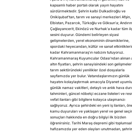
kapsamlı haber portalı olarak yayın hayatını
sürdürmektedir. Şehrin kalbi Dulkadiroğlu ve
Onikişubat'tan, tarım ve sanayi merkezleri Afşin,
Elbistan, Pazarcık, Türkoğlu ve Göksun'a; Andırın
Çağlayancerit, Ekinözü ve Nurhak'a kadar tüm il
sesini duyurur. Gündemi belirleyen siyasi
gelişmelerden, yerel ekonominin dinamiklerine,
spordaki heyecandan, kültür ve sanat etkinlikler
kadar Kahramanmaraş'ın nabzını tutuyoruz.
Kahramanmaraş Kuyumcular Odası'ndan alınan a
altın fiyatları, şehrin sanayisindeki son gelişmeler
tarım sektöründeki yenilikler özel dosyalarla
sayfamızda yer bulur. Vatandaşlarımızın günlük
hayatını kolaylaştırmak amacıyla Diyanet uyuml
günlük namaz vakitleri, detaylı ve anlık hava du
tahminleri, güncel nöbetçi eczane listeleri ve res
vefat ilanları gibi bilgilere kolayca ulaşmanızı
sağlıyoruz. Ayrıca şehirdeki en yeni iş ilanları, ön
kamu duyuruları ve yaklaşan yerel ve genel seç
sonuçları hakkında en doğru bilgiyi ilk bizden
öğrenirsiniz. Tarihi Maraş depremi gibi toplumsal
hafızamızda yer eden olayları unutmadan, şehri