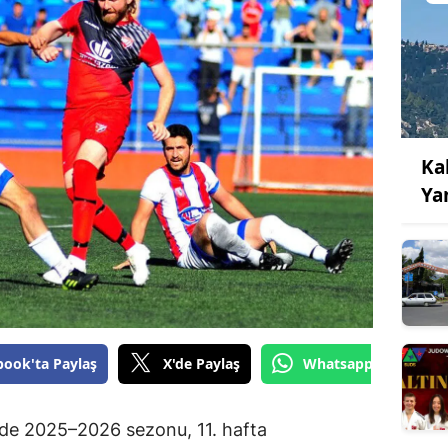
Ka
Ya
book'ta Paylaş
X'de Paylaş
Whatsapp'tan Gönde
de 2025–2026 sezonu, 11. hafta