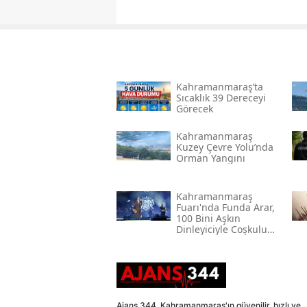
Kahramanmaraş’ta
Sıcaklık 39 Dereceyi
Görecek
Kahramanmaraş
Kuzey Çevre Yolu’nda
Orman Yangını
Kahramanmaraş
Fuarı'nda Funda Arar,
100 Bini Aşkın
Dinleyiciyle Coşkulu
Bir Konser Verdi
Ajans 344, Kahramanmaraş'ın güvenilir, hızlı ve