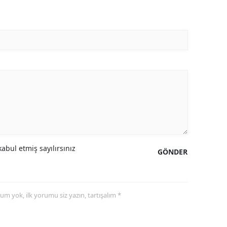
abul etmiş sayılırsınız
GÖNDER
yorum yok, ilk yorumu siz yazın, tartışalım *