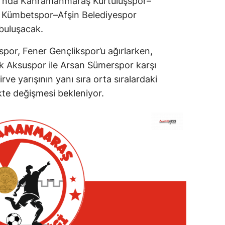
ı’nda Kahramanmaraş Kurtuluşspor–
e Kümbetspor–Afşin Belediyespor
 buluşacak.
nspor, Fener Gençlikspor’u ağırlarken,
ık Aksuspor ile Arsan Sümerspor karşı
ve yarışının yanı sıra orta sıralardaki
kte değişmesi bekleniyor.