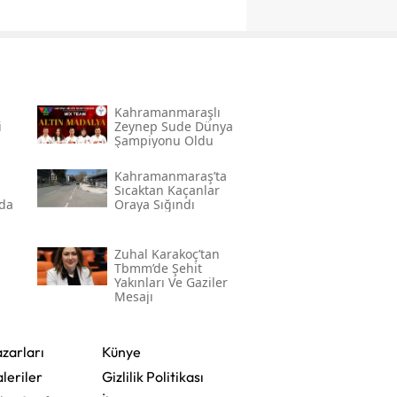
Kahramanmaraşlı
i
Zeynep Sude Dünya
Şampiyonu Oldu
Kahramanmaraş’ta
Sıcaktan Kaçanlar
nda
Oraya Sığındı
Zuhal Karakoç’tan
Tbmm’de Şehit
Yakınları Ve Gaziler
Mesajı
 En
zarları
Künye
leriler
Gizlilik Politikası