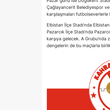
Pazar günü ise Doğukent Stad
Çağlayancerit Belediyespor v
karşılaşmaları futbolseverlerle
Elbistan İlçe Stadı’nda Elbista
Pazarcık İlçe Stadı’nda Pazarc
karşıya gelecek. A Grubu’nda zir
dengelerin de bu maçlarla birli