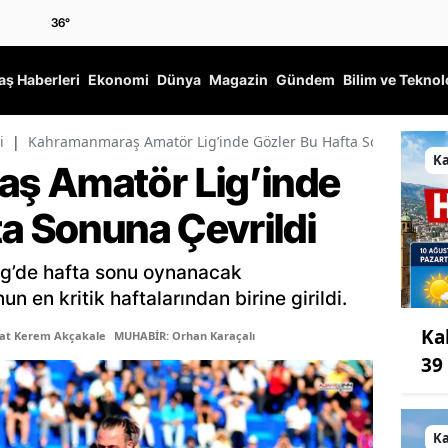
36
°
ş Haberleri
Ekonomi
Dünya
Magazin
Gündem
Bilim ve Teknol
i
|
Kahramanmaraş Amatör Lig’inde Gözler Bu Hafta Sonuna Çevri
K
ş Amatör Lig’inde
ta Sonuna Çevrildi
g’de hafta sonu oynanacak
un en kritik haftalarından birine girildi.
Ka
şat Kerem Akçakale
MUHABİR: Orhan Karaçalı
39
K