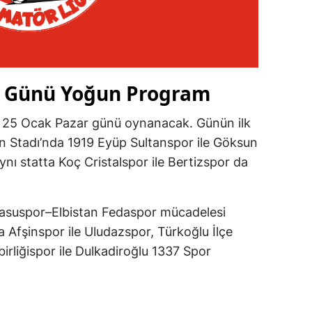
r Günü Yoğun Program
r 25 Ocak Pazar günü oynanacak. Günün ilk
 Stadı’nda 1919 Eyüp Sultanspor ile Göksun
nı statta Koç Cristalspor ile Bertizspor da
casuspor–Elbistan Fedaspor mücadelesi
a Afşinspor ile Uludazspor, Türkoğlu İlçe
irliğispor ile Dulkadiroğlu 1337 Spor