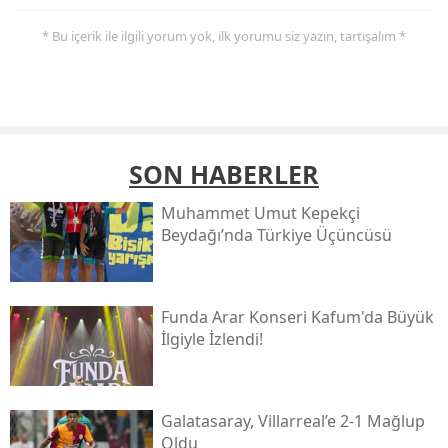
* Bu içerik ile ilgili yorum yok, ilk yorumu siz yazın, tartışalım *
SON HABERLER
Muhammet Umut Kepekçi
Beydağı’nda Türkiye Üçüncüsü
Funda Arar Konseri Kafum'da Büyük
İlgiyle İzlendi!
Galatasaray, Villarreal’e 2-1 Mağlup
Oldu