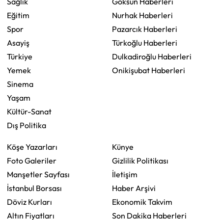
Sağlık
Göksun Haberleri
Eğitim
Nurhak Haberleri
Spor
Pazarcık Haberleri
Asayiş
Türkoğlu Haberleri
Türkiye
Dulkadiroğlu Haberleri
Yemek
Onikişubat Haberleri
Sinema
Yaşam
Kültür-Sanat
Dış Politika
Köşe Yazarları
Künye
Foto Galeriler
Gizlilik Politikası
Manşetler Sayfası
İletişim
İstanbul Borsası
Haber Arşivi
Döviz Kurları
Ekonomik Takvim
Altın Fiyatları
Son Dakika Haberleri