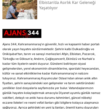
Elbistan’da Asırlık Kar Geleneği
Yaşatılıyor
Ajans 344, Kahramanmaraş'ın güvenilir, hızlı ve kapsamlı haber portalı
olarak yayın hayatını sürdürmektedir. Şehrin kalbi Dulkadiroğlu ve
Onikişubat'tan, tarım ve sanayi merkezleri Afşin, Elbistan, Pazarcık,
Türkoğlu ve Göksun'a; Andırın, Çağlayancerit, Ekinözü ve Nurhak'a
kadar tüm ilçelerin sesini duyurur. Gündemi belirleyen siyasi
gelişmelerden, yerel ekonominin dinamiklerine, spordaki heyecandan,
kültür ve sanat etkinliklerine kadar Kahramanmaraş'ın nabzını
tutuyoruz. Kahramanmaraş Kuyumcular Odası'ndan alınan anlık altın
fiyatları, şehrin sanayisindeki son gelişmeler ve tarım sektöründeki
yenilikler özel dosyalarla sayfamızda yer bulur. Vatandaşlarımızın
günlük hayatını kolaylaştırmak amacıyla Diyanet uyumlu günlük namaz
vakitleri, detaylı ve anlık hava durumu tahminleri, güncel nöbetçi
eczane listeleri ve resmi vefat ilanları gibi bilgilere kolayca ulaşmanızı
sağlıyoruz. Ayrıca şehirdeki en yeni iş ilanları, önemli kamu duyuruları