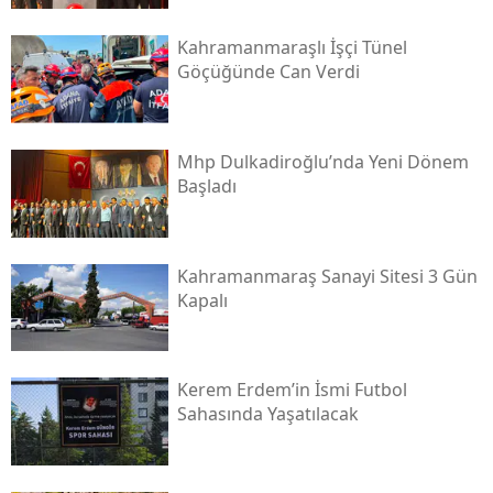
Kahramanmaraşlı İşçi Tünel
Göçüğünde Can Verdi
Mhp Dulkadiroğlu’nda Yeni Dönem
Başladı
Kahramanmaraş Sanayi Sitesi 3 Gün
Kapalı
Kerem Erdem’in İsmi Futbol
Sahasında Yaşatılacak