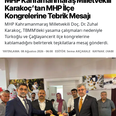
MHP Kahramanmaraş Milletvekili
Karakoç’tan MHP İlçe
Kongrelerine Tebrik Mesajı
MHP Kahramanmaraş Milletvekili Doç. Dr. Zuhal
Karakoç, TBMM’deki yasama çalışmaları nedeniyle
Türkoğlu ve Çağlayancerit ilçe kongrelerine
katılamadığını belirterek teşkilatlara mesaj gönderdi.
YAYINLAMA: 08 Ağustos 2026 - 06:00
EDİTÖR: Sema AKÇAKALE
KAYNAK: (HABER