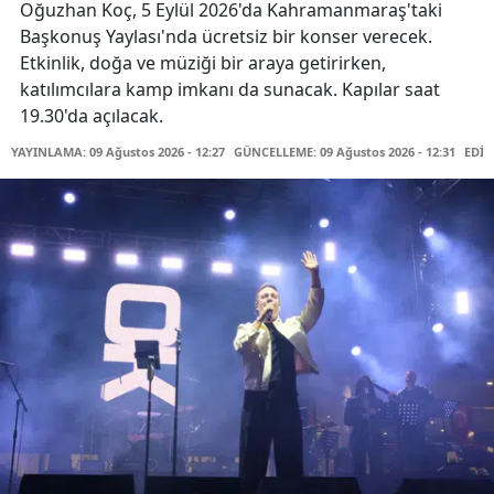
Oğuzhan Koç, 5 Eylül 2026'da Kahramanmaraş'taki
Başkonuş Yaylası'nda ücretsiz bir konser verecek.
Etkinlik, doğa ve müziği bir araya getirirken,
katılımcılara kamp imkanı da sunacak. Kapılar saat
19.30'da açılacak.
YAYINLAMA: 09 Ağustos 2026 - 12:27
GÜNCELLEME: 09 Ağustos 2026 - 12:31
EDİT