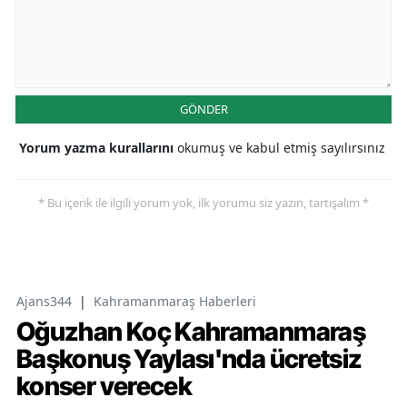
GÖNDER
Yorum yazma kurallarını
okumuş ve kabul etmiş sayılırsınız
* Bu içerik ile ilgili yorum yok, ilk yorumu siz yazın, tartışalım *
Ajans344
|
Kahramanmaraş Haberleri
Oğuzhan Koç Kahramanmaraş
Başkonuş Yaylası'nda ücretsiz
konser verecek