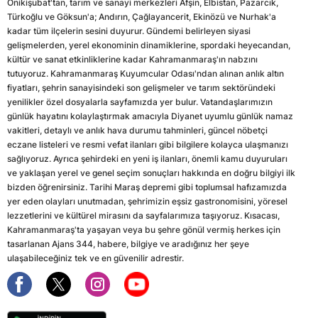
Onikişubat'tan, tarım ve sanayi merkezleri Afşin, Elbistan, Pazarcık,
Türkoğlu ve Göksun'a; Andırın, Çağlayancerit, Ekinözü ve Nurhak'a
kadar tüm ilçelerin sesini duyurur. Gündemi belirleyen siyasi
gelişmelerden, yerel ekonominin dinamiklerine, spordaki heyecandan,
kültür ve sanat etkinliklerine kadar Kahramanmaraş'ın nabzını
tutuyoruz. Kahramanmaraş Kuyumcular Odası'ndan alınan anlık altın
fiyatları, şehrin sanayisindeki son gelişmeler ve tarım sektöründeki
yenilikler özel dosyalarla sayfamızda yer bulur. Vatandaşlarımızın
günlük hayatını kolaylaştırmak amacıyla Diyanet uyumlu günlük namaz
vakitleri, detaylı ve anlık hava durumu tahminleri, güncel nöbetçi
eczane listeleri ve resmi vefat ilanları gibi bilgilere kolayca ulaşmanızı
sağlıyoruz. Ayrıca şehirdeki en yeni iş ilanları, önemli kamu duyuruları
ve yaklaşan yerel ve genel seçim sonuçları hakkında en doğru bilgiyi ilk
bizden öğrenirsiniz. Tarihi Maraş depremi gibi toplumsal hafızamızda
yer eden olayları unutmadan, şehrimizin eşsiz gastronomisini, yöresel
lezzetlerini ve kültürel mirasını da sayfalarımıza taşıyoruz. Kısacası,
Kahramanmaraş'ta yaşayan veya bu şehre gönül vermiş herkes için
tasarlanan Ajans 344, habere, bilgiye ve aradığınız her şeye
ulaşabileceğiniz tek ve en güvenilir adrestir.