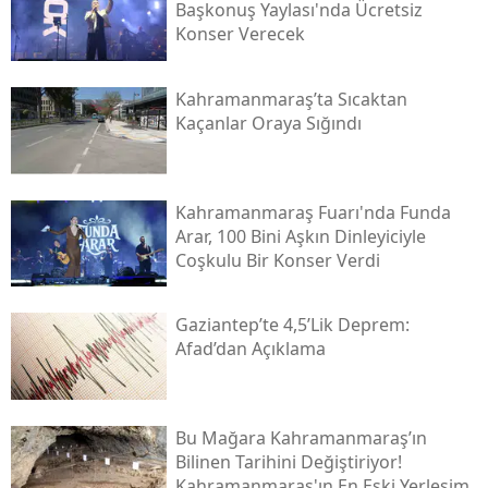
Başkonuş Yaylası'nda Ücretsiz
Konser Verecek
Kahramanmaraş’ta Sıcaktan
Kaçanlar Oraya Sığındı
Kahramanmaraş Fuarı'nda Funda
Arar, 100 Bini Aşkın Dinleyiciyle
Coşkulu Bir Konser Verdi
Gaziantep’te 4,5’lik Deprem:
Afad’dan Açıklama
Bu Mağara Kahramanmaraş’ın
Bilinen Tarihini Değiştiriyor!
Kahramanmaraş'ın En Eski Yerleşim