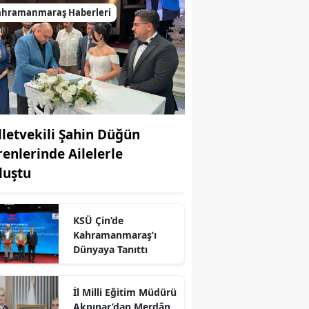
ahramanmaraş Haberleri
lletvekili Şahin Düğün
renlerinde Ailelerle
luştu
KSÜ Çin’de
Kahramanmaraş’ı
Dünyaya Tanıttı
İl Milli Eğitim Müdürü
r
Akpınar’dan Merdân