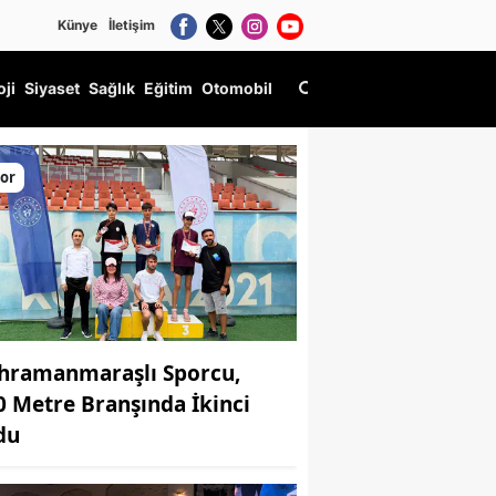
Künye
İletişim
oji
Siyaset
Sağlık
Eğitim
Otomobil
örenle uğurladı
or
hramanmaraşlı Sporcu,
0 Metre Branşında İkinci
du