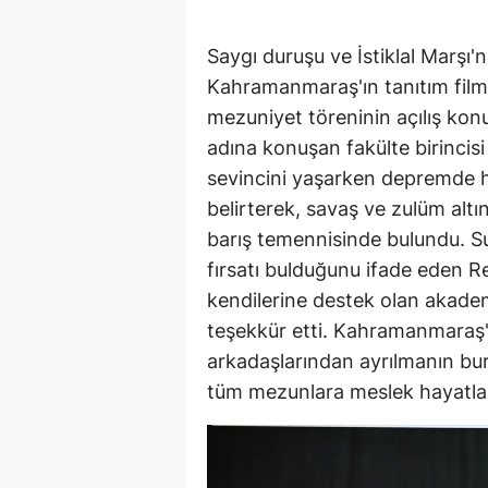
Saygı duruşu ve İstiklal Marşı
Kahramanmaraş'ın tanıtım filmi
mezuniyet töreninin açılış konu
adına konuşan fakülte birinc
sevincini yaşarken depremde h
belirterek, savaş ve zulüm alt
barış temennisinde bulundu. Su
fırsatı bulduğunu ifade eden R
kendilerine destek olan akadem
teşekkür etti. Kahramanmaraş't
arkadaşlarından ayrılmanın bur
tüm mezunlara meslek hayatları