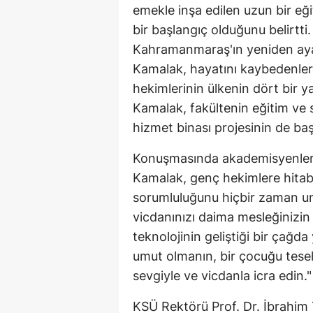
emekle inşa edilen uzun bir eğ
bir başlangıç olduğunu belirtti
Kahramanmaraş'ın yeniden ay
Kamalak, hayatını kaybedenler
hekimlerinin ülkenin dört bir y
Kamalak, fakültenin eğitim ve s
hizmet binası projesinin de başl
Konuşmasında akademisyenlere,
Kamalak, genç hekimlere hita
sorumluluğunu hiçbir zaman un
vicdanınızı daima mesleğinizi
teknolojinin geliştiği bir çağd
umut olmanın, bir çocuğu tesel
sevgiyle ve vicdanla icra edin."
KSÜ Rektörü Prof. Dr. İbrahim