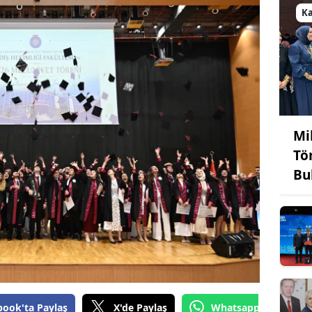
K
Mi
Tö
Bu
book'ta Paylaş
X'de Paylaş
Whatsapp'tan Gönde