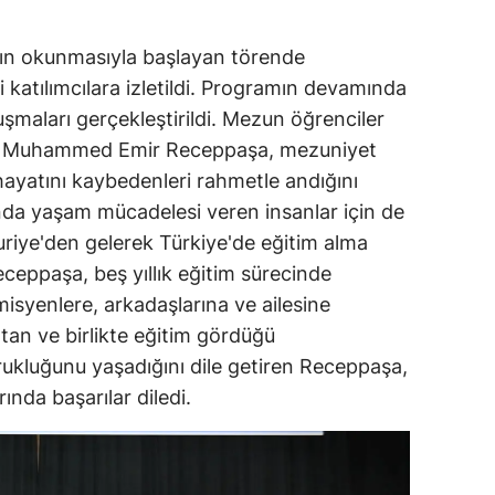
'nın okunmasıyla başlayan törende
 katılımcılara izletildi. Programın devamında
şmaları gerçekleştirildi. Mezun öğrenciler
isi Muhammed Emir Receppaşa, mezuniyet
ayatını kaybedenleri rahmetle andığını
ında yaşam mücadelesi veren insanlar için de
riye'den gelerek Türkiye'de eğitim alma
eceppaşa, beş yıllık eğitim sürecinde
isyenlere, arkadaşlarına ve ailesine
an ve birlikte eğitim gördüğü
ukluğunu yaşadığını dile getiren Receppaşa,
nda başarılar diledi.