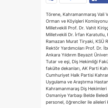
Törene, Kahramanmaraş Vali V
Orman ve Köyişleri Komisyonu
Milletvekili Prof. Dr. Vahit Ki
Milletvekili Dr. İrfan Karatut
Ramazan Murat Tiryaki, KSÜ R
Rektör Yardımcıları Prof. Dr. İ
Ankara Yıldırım Beyazıt Ünivers
Tutar ve eşi, Diş Hekimliği Fak
fakülte dekanları, AK Parti Ka
Cumhuriyet Halk Partisi Kahra
Uygulama ve Araştırma Hastane
Kahramanmaraş Diş Hekimleri 
Osmaniye Yarbaşı Belde Beledi
personel, öğrenciler ile aileleri k