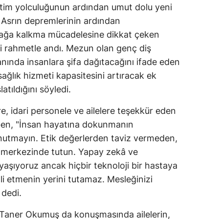
itim yolculuğunun ardından umut dolu yeni
. Asrın depremlerinin ardından
ağa kalkma mücadelesine dikkat çeken
i rahmetle andı. Mezun olan genç diş
anında insanlara şifa dağıtacağını ifade eden
ağlık hizmeti kapasitesini artıracak ek
atıldığını söyledi.
 idari personele ve ailelere teşekkür eden
ben, "İnsan hayatına dokunmanın
utmayın. Etik değerlerden taviz vermeden,
n merkezinde tutun. Yapay zekâ ve
a yaşıyoruz ancak hiçbir teknoloji bir hastaya
li etmenin yerini tutamaz. Mesleğinizi
 dedi.
 Taner Okumuş da konuşmasında ailelerin,