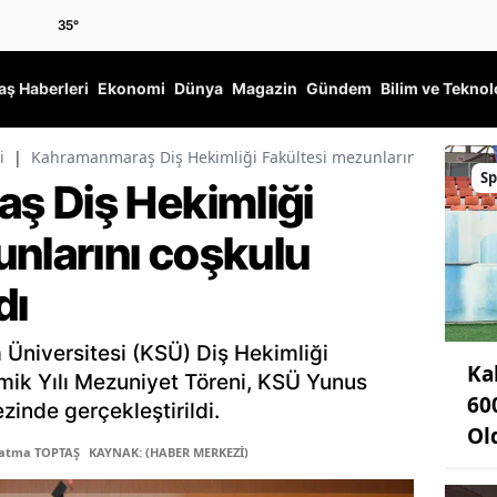
35
°
ş Haberleri
Ekonomi
Dünya
Magazin
Gündem
Bilim ve Teknol
i
|
Kahramanmaraş Diş Hekimliği Fakültesi mezunlarını coşkulu t
Sp
ş Diş Hekimliği
unlarını coşkulu
dı
niversitesi (KSÜ) Diş Hekimliği
Ka
ik Yılı Mezuniyet Töreni, KSÜ Yunus
60
inde gerçekleştirildi.
Ol
Fatma TOPTAŞ
KAYNAK: (HABER MERKEZİ)