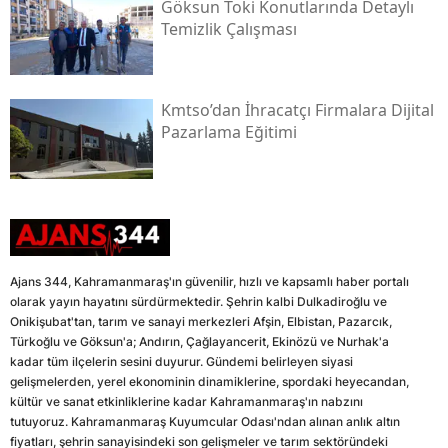
Göksun Toki̇ Konutlarında Detaylı
Temizlik Çalışması
Kmtso’dan İhracatçı Firmalara Dijital
Pazarlama Eğitimi
Ajans 344, Kahramanmaraş'ın güvenilir, hızlı ve kapsamlı haber portalı
olarak yayın hayatını sürdürmektedir. Şehrin kalbi Dulkadiroğlu ve
Onikişubat'tan, tarım ve sanayi merkezleri Afşin, Elbistan, Pazarcık,
Türkoğlu ve Göksun'a; Andırın, Çağlayancerit, Ekinözü ve Nurhak'a
kadar tüm ilçelerin sesini duyurur. Gündemi belirleyen siyasi
gelişmelerden, yerel ekonominin dinamiklerine, spordaki heyecandan,
kültür ve sanat etkinliklerine kadar Kahramanmaraş'ın nabzını
tutuyoruz. Kahramanmaraş Kuyumcular Odası'ndan alınan anlık altın
fiyatları, şehrin sanayisindeki son gelişmeler ve tarım sektöründeki