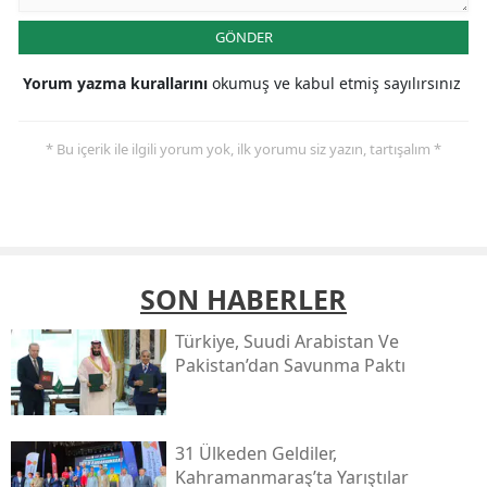
GÖNDER
Yorum yazma kurallarını
okumuş ve kabul etmiş sayılırsınız
* Bu içerik ile ilgili yorum yok, ilk yorumu siz yazın, tartışalım *
SON HABERLER
Türkiye, Suudi Arabistan Ve
Pakistan’dan Savunma Paktı
31 Ülkeden Geldiler,
Kahramanmaraş’ta Yarıştılar