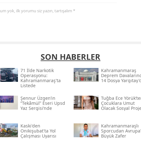
yorum yok, ilk yorumu siz yazın, tartışalım *
SON HABERLER
71 İlde Narkotik
Kahramanmaraş
Operasyonu:
Deprem Davaların
Kahramanmaraş'ta
14 Dosya Yargıtay'
Listede
Şennur Üzgen’in
Tuğba Ece Yörük’te
“tekâmül” Eseri Upsd
Çocuklara Umut
Yaz Sergisi’nde
Olacak Sosyal Proj
Kaski̇'den
Kahramanmaraşlı
Onikişubat'ta Yol
Sporcudan Avrupa
Çalışması Uyarısı
Büyük Zafer