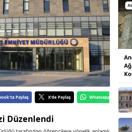
As
An
Ağ
Ko
book'ta Paylaş
X'de Paylaş
Whatsapp'tan Gönde
zi Düzenlendi
üğü tarafından öğrencilere yönelik anlamlı