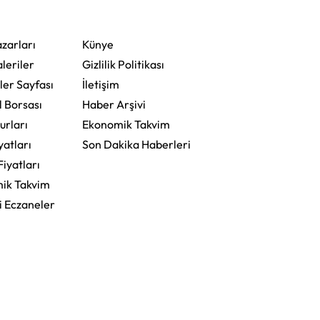
zarları
Künye
leriler
Gizlilik Politikası
ler Sayfası
İletişim
l Borsası
Haber Arşivi
urları
Ekonomik Takvim
yatları
Son Dakika Haberleri
Fiyatları
ik Takvim
i Eczaneler