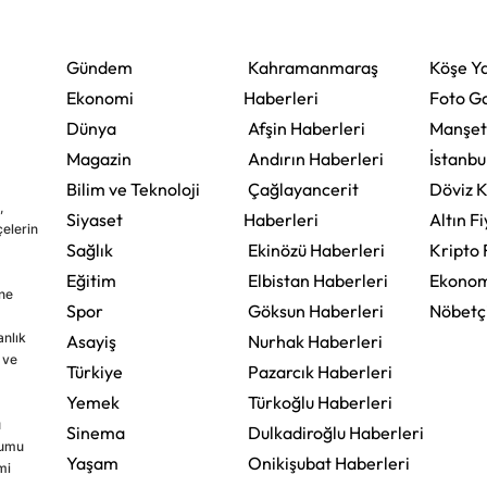
Gündem
Kahramanmaraş
Köşe Ya
Ekonomi
Haberleri
Foto Ga
Dünya
Afşin Haberleri
Manşet
Magazin
Andırın Haberleri
İstanbu
Bilim ve Teknoloji
Çağlayancerit
Döviz K
,
Siyaset
Haberleri
Altın Fi
çelerin
Sağlık
Ekinözü Haberleri
Kripto 
Eğitim
Elbistan Haberleri
Ekonom
ine
Spor
Göksun Haberleri
Nöbetç
nlık
Asayiş
Nurhak Haberleri
 ve
Türkiye
Pazarcık Haberleri
Yemek
Türkoğlu Haberleri
u
Sinema
Dulkadiroğlu Haberleri
rumu
Yaşam
Onikişubat Haberleri
mi