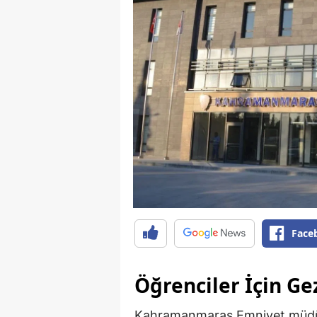
Face
Öğrenciler İçin Ge
Kahramanmaraş Emniyet müdürl