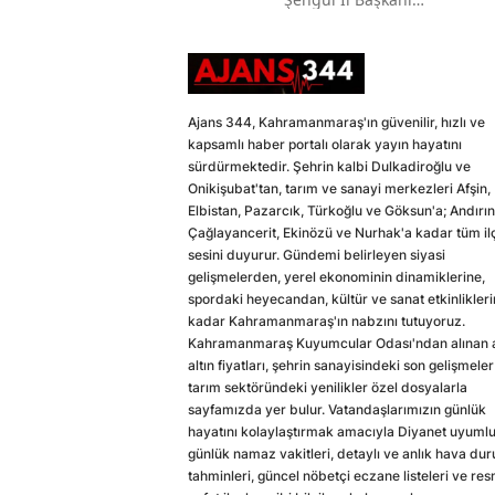
Oldu
Ajans 344, Kahramanmaraş'ın güvenilir, hızlı ve
kapsamlı haber portalı olarak yayın hayatını
sürdürmektedir. Şehrin kalbi Dulkadiroğlu ve
Onikişubat'tan, tarım ve sanayi merkezleri Afşin,
Elbistan, Pazarcık, Türkoğlu ve Göksun'a; Andırın
Çağlayancerit, Ekinözü ve Nurhak'a kadar tüm il
sesini duyurur. Gündemi belirleyen siyasi
gelişmelerden, yerel ekonominin dinamiklerine,
spordaki heyecandan, kültür ve sanat etkinlikler
kadar Kahramanmaraş'ın nabzını tutuyoruz.
Kahramanmaraş Kuyumcular Odası'ndan alınan a
altın fiyatları, şehrin sanayisindeki son gelişmeler
tarım sektöründeki yenilikler özel dosyalarla
sayfamızda yer bulur. Vatandaşlarımızın günlük
hayatını kolaylaştırmak amacıyla Diyanet uyuml
günlük namaz vakitleri, detaylı ve anlık hava du
tahminleri, güncel nöbetçi eczane listeleri ve res