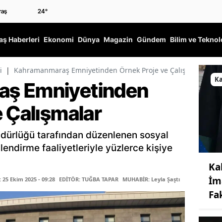
24
°
ş Haberleri
Ekonomi
Dünya
Magazin
Gündem
Bilim ve Teknol
i
|
Kahramanmaraş Emniyetinden Örnek Proje ve Çalışmalar
K
ş Emniyetinden
e Çalışmalar
ürlüğü tarafından düzenlenen sosyal
çlendirme faaliyetleriyle yüzlerce kişiye
Ka
İm
25 Ekim 2025 - 09:28
EDİTÖR: TUĞBA TAPAR
MUHABİR: Leyla Şaştı
Fa