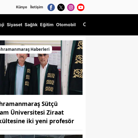
Künye
İletişim
oji
Siyaset
Sağlık
Eğitim
Otomobil
ahramanmaraş Haberleri
hramanmaraş Sütçü
am Üniversitesi Ziraat
kültesine iki yeni profesör