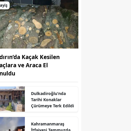
ayiş
dırın’da Kaçak Kesilen
açlara ve Araca El
nuldu
Dulkadiroğlu’nda
r
Tarihi Konaklar
Çürümeye Terk Edildi
Kahramanmaraş
İtfaiyesi Temmuzda