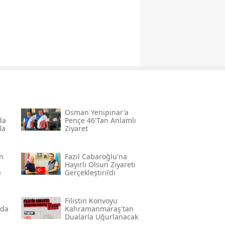
Osman Yenipınar'a
da
Pençe 46'tan Anlamlı
da
Ziyaret
n
Fazıl Cabaroğlu'na
Hayırlı Olsun Ziyareti
e
Gerçekleştirildi
Filistin Konvoyu
'da
Kahramanmaraş'tan
Dualarla Uğurlanacak