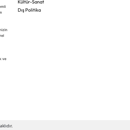
Kültür-Sanat
emli
Dış Politika
im
mizin
rel
k ve
klıdır.