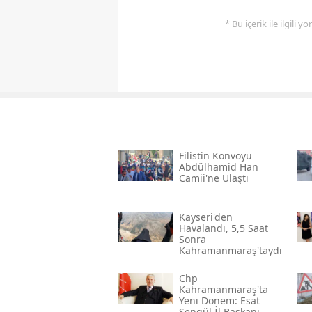
* Bu içerik ile ilgili 
Filistin Konvoyu
Abdülhamid Han
Camii'ne Ulaştı
Kayseri'den
Havalandı, 5,5 Saat
Sonra
Kahramanmaraş'taydı
Chp
Kahramanmaraş'ta
Yeni Dönem: Esat
Şengül İl Başkanı