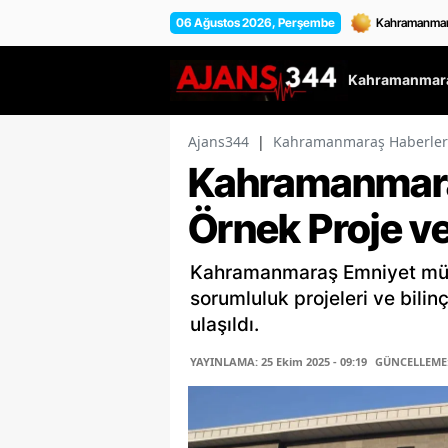
06 Ağustos 2026, Perşembe
Kahramanmara
Ajans344
|
Kahramanmaraş Haberler
Kahramanmara
Örnek Proje v
Kahramanmaraş Emniyet müd
sorumluluk projeleri ve bilin
ulaşıldı.
YAYINLAMA: 25 Ekim 2025 - 09:19
GÜNCELLEME: 