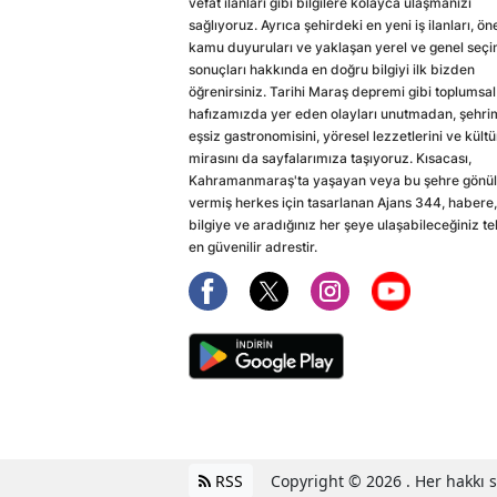
vefat ilanları gibi bilgilere kolayca ulaşmanızı
sağlıyoruz. Ayrıca şehirdeki en yeni iş ilanları, ön
kamu duyuruları ve yaklaşan yerel ve genel seç
sonuçları hakkında en doğru bilgiyi ilk bizden
öğrenirsiniz. Tarihi Maraş depremi gibi toplumsal
hafızamızda yer eden olayları unutmadan, şehri
eşsiz gastronomisini, yöresel lezzetlerini ve kültü
mirasını da sayfalarımıza taşıyoruz. Kısacası,
Kahramanmaraş'ta yaşayan veya bu şehre gönül
vermiş herkes için tasarlanan Ajans 344, habere,
bilgiye ve aradığınız her şeye ulaşabileceğiniz te
en güvenilir adrestir.
RSS
Copyright © 2026 . Her hakkı sa