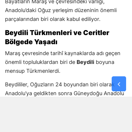
Bayatların Maraş ve çevresindeki varlığı,
Anadolu’daki Oğuz yerleşim düzeninin önemli
parçalarından biri olarak kabul ediliyor.
Beydili Türkmenleri ve Ceritler
Bölgede Yaşadı
Maraş çevresinde tarihî kaynaklarda adı geçen
önemli topluluklardan biri de
Beydili
boyuna
mensup Türkmenlerdi.
Beydililer, Oğuzların 24 boyundan biri olarak
Anadolu’ya geldikten sonra Güneydoğu Anadolu
ve Çukurova çevresine yayıldı. Zamanla Dulkadirli
Türkmenlerinin önemli unsurlarından biri haline
geldiler.