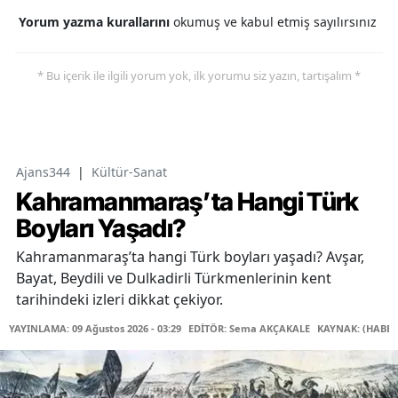
Yorum yazma kurallarını
okumuş ve kabul etmiş sayılırsınız
* Bu içerik ile ilgili yorum yok, ilk yorumu siz yazın, tartışalım *
Ajans344
|
Kültür-Sanat
Kahramanmaraş’ta Hangi Türk
Boyları Yaşadı?
Kahramanmaraş’ta hangi Türk boyları yaşadı? Avşar,
Bayat, Beydili ve Dulkadirli Türkmenlerinin kent
tarihindeki izleri dikkat çekiyor.
YAYINLAMA: 09 Ağustos 2026 - 03:29
EDİTÖR: Sema AKÇAKALE
KAYNAK: (HABER