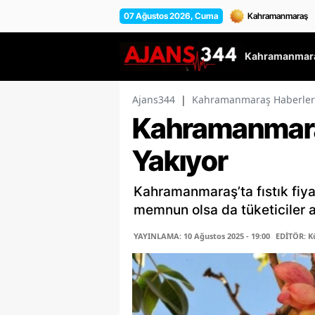
07 Ağustos 2026, Cuma
Kahramanmara
Ajans344
|
Kahramanmaraş Haberler
Kahramanmaraş
Yakıyor
Kahramanmaraş’ta fıstık fiyat
memnun olsa da tüketiciler ar
YAYINLAMA: 10 Ağustos 2025 - 19:00
EDİTÖR: K