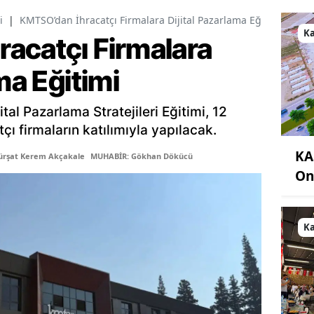
i
|
KMTSO’dan İhracatçı Firmalara Dijital Pazarlama Eğitimi
K
acatçı Firmalara
ma Eğitimi
ital Pazarlama Stratejileri Eğitimi, 12
ı firmaların katılımıyla yapılacak.
KA
ürşat Kerem Akçakale
MUHABİR: Gökhan Dökücü
On
K