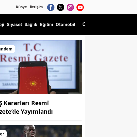
Künye
İletişim
oji
Siyaset
Sağlık
Eğitim
Otomobil
ündem
Ş Kararları Resmî
zete’de Yayımlandı
or