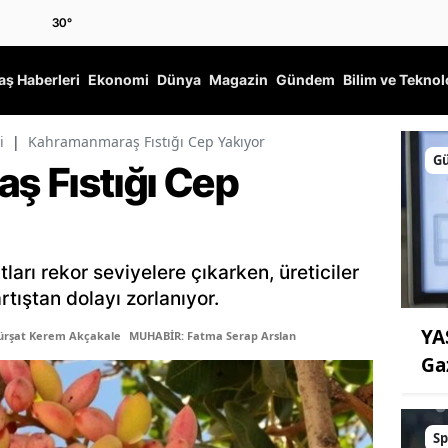
30
°
ş Haberleri
Ekonomi
Dünya
Magazin
Gündem
Bilim ve Teknol
i
|
Kahramanmaraş Fıstığı Cep Yakıyor
G
 Fıstığı Cep
ları rekor seviyelere çıkarken, üreticiler
tıştan dolayı zorlanıyor.
YA
ürşat Kerem Akçakale
MUHABİR: Fatma Serap Arslan
Ga
Sp