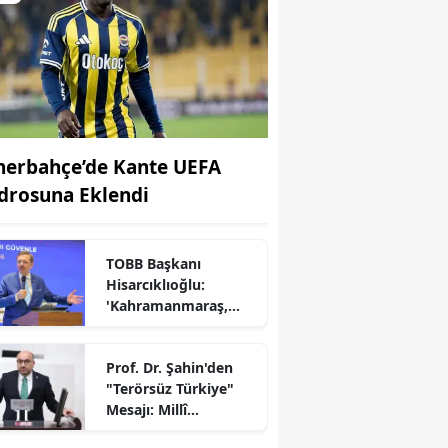
nerbahçe’de Kante UEFA
drosuna Eklendi
TOBB Başkanı
Hisarcıklıoğlu:
r
'Kahramanmaraş,
Türkiye Ekonomisinin
Lokomotif
Prof. Dr. Şahin'den
Şehirlerinden
"Terörsüz Türkiye"
Birisidir'
Mesajı: Millî
Dayanışma İçin