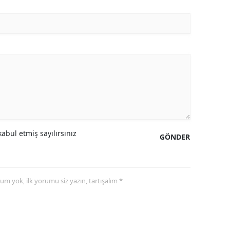
abul etmiş sayılırsınız
GÖNDER
yorum yok, ilk yorumu siz yazın, tartışalım *