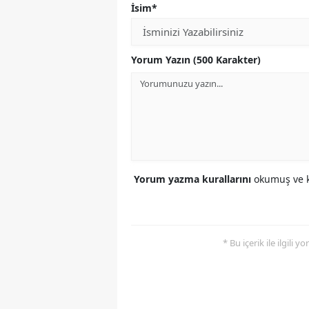
İsim*
Yorum Yazın (500 Karakter)
Yorum yazma kurallarını
okumuş ve k
* Bu içerik ile ilgili 