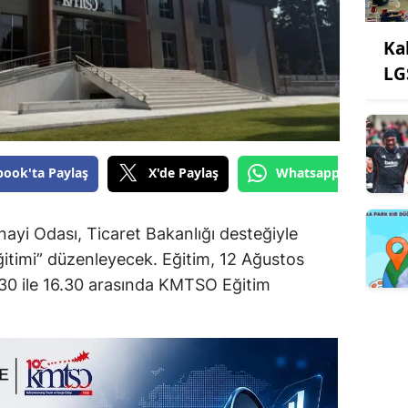
Ka
LG
book'ta Paylaş
X'de Paylaş
Whatsapp'tan Gönde
yi Odası, Ticaret Bakanlığı desteğiyle
 Eğitimi” düzenleyecek. Eğitim, 12 Ağustos
0 ile 16.30 arasında KMTSO Eğitim