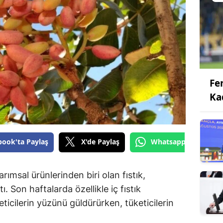
Fe
Ka
book'ta Paylaş
X'de Paylaş
Whatsapp'tan Gönde
ımsal ürünlerinden biri olan fıstık,
ı. Son haftalarda özellikle iç fıstık
reticilerin yüzünü güldürürken, tüketicilerin