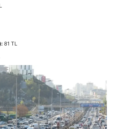
L
):
81 TL
L