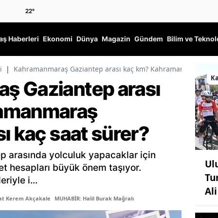
22
°
ş Haberleri
Ekonomi
Dünya
Magazin
Gündem
Bilim ve Teknol
i
|
Kahramanmaraş Gaziantep arası kaç km? Kahramanmaraş Gazia
K
ş Gaziantep arası
ramanmaraş
ı kaç saat sürer?
 arasında yolculuk yapacaklar için
Ul
yet hesapları büyük önem taşıyor.
Tu
iyle i...
Al
şat Kerem Akçakale
MUHABİR: Halil Burak Mağralı