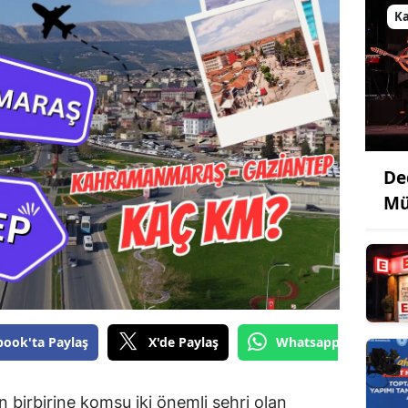
K
De
Mü
book'ta Paylaş
X'de Paylaş
Whatsapp'tan Gönde
birbirine komşu iki önemli şehri olan