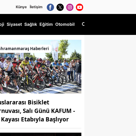
Künye
İletişim
oji
Siyaset
Sağlık
Eğitim
Otomobil
ntep arası kaç saat sürer?
ahramanmaraş Haberleri
uslararası Bisiklet
rnuvası, Salı Günü KAFUM -
i Kayası Etabıyla Başlıyor