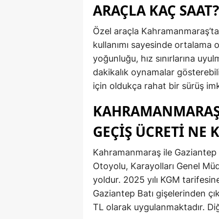
ARAÇLA KAÇ SAAT?
Özel araçla Kahramanmaraş’tan
kullanımı sayesinde ortalama ol
yoğunluğu, hız sınırlarına uyul
dakikalık oynamalar gösterebil
için oldukça rahat bir sürüş i
KAHRAMANMARAŞ 
GEÇİŞ ÜCRETİ NE 
Kahramanmaraş ile Gaziantep a
Otoyolu, Karayolları Genel Müdü
yoldur. 2025 yılı KGM tarifesi
Gaziantep Batı gişelerinden çıka
TL olarak uygulanmaktadır. Diğer