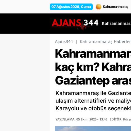
07 Ağustos 2026, Cuma
Kahramanmara
Ajans344
|
Kahramanmaraş Haberler
Kahramanmara
kaç km? Kah
Gaziantep aras
Kahramanmaraş ile Gaziantep
ulaşım alternatifleri ve mali
Karayolu ve otobüs seçenekler
YAYINLAMA: 05 Ekim 2025 - 13:46
EDİTÖR: Kür