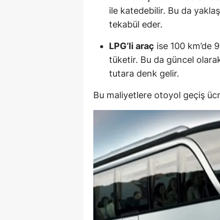
ile katedebilir. Bu da yakl
tekabül eder.
LPG’li araç
ise 100 km’de 9 
tüketir. Bu da güncel olara
tutara denk gelir.
Bu maliyetlere otoyol geçiş üc