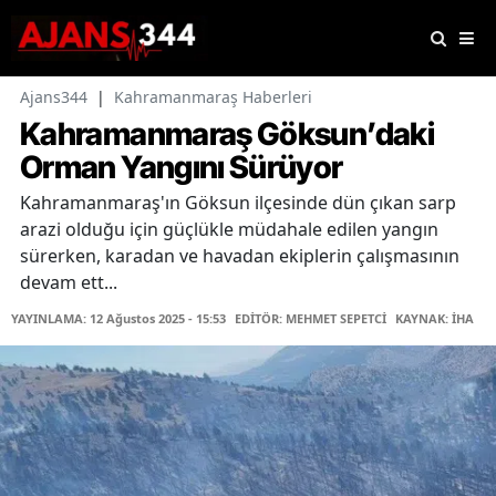
Ajans344
|
Kahramanmaraş Haberleri
Kahramanmaraş Göksun’daki
Orman Yangını Sürüyor
Kahramanmaraş'ın Göksun ilçesinde dün çıkan sarp
arazi olduğu için güçlükle müdahale edilen yangın
sürerken, karadan ve havadan ekiplerin çalışmasının
devam ett...
YAYINLAMA: 12 Ağustos 2025 - 15:53
EDİTÖR: MEHMET SEPETCİ
KAYNAK: İHA