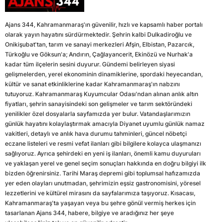
Ajans 344, Kahramanmaraş'ın güvenilir, hızlı ve kapsamlı haber portalı
olarak yayın hayatını sürdürmektedir. Şehrin kalbi Dulkadiroğlu ve
Onikişubat'tan, tarım ve sanayi merkezleri Afşin, Elbistan, Pazarcık,
Türkoğlu ve Göksun'a; Andırın, Çağlayancerit, Ekinözü ve Nurhak'a
kadar tüm ilçelerin sesini duyurur. Gündemi belirleyen siyasi
gelişmelerden, yerel ekonominin dinamiklerine, spordaki heyecandan,
kültür ve sanat etkinliklerine kadar Kahramanmaraş'ın nabzını
tutuyoruz. Kahramanmaraş Kuyumcular Odası'ndan alınan anlık altın
fiyatları, şehrin sanayisindeki son gelişmeler ve tarım sektöründeki
yenilikler özel dosyalarla sayfamızda yer bulur. Vatandaşlarımızın
günlük hayatını kolaylaştırmak amacıyla Diyanet uyumlu günlük namaz
vakitleri, detaylı ve anlık hava durumu tahminleri, güncel nöbetçi
eczane listeleri ve resmi vefat ilanları gibi bilgilere kolayca ulaşmanızı
sağlıyoruz. Ayrıca şehirdeki en yeni iş ilanları, önemli kamu duyuruları
ve yaklaşan yerel ve genel seçim sonuçları hakkında en doğru bilgiyi ilk
bizden öğrenirsiniz. Tarihi Maraş depremi gibi toplumsal hafızamızda
yer eden olayları unutmadan, şehrimizin eşsiz gastronomisini, yöresel
lezzetlerini ve kültürel mirasını da sayfalarımıza taşıyoruz. Kısacası,
Kahramanmaraş'ta yaşayan veya bu şehre gönül vermiş herkes için
tasarlanan Ajans 344, habere, bilgiye ve aradığınız her şeye