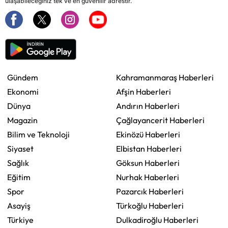
ulaşabileceğiniz tek ve en güvenilir adrestir.
Gündem
Kahramanmaraş Haberleri
Ekonomi
Afşin Haberleri
Dünya
Andırın Haberleri
Magazin
Çağlayancerit Haberleri
Bilim ve Teknoloji
Ekinözü Haberleri
Siyaset
Elbistan Haberleri
Sağlık
Göksun Haberleri
Eğitim
Nurhak Haberleri
Spor
Pazarcık Haberleri
Asayiş
Türkoğlu Haberleri
Türkiye
Dulkadiroğlu Haberleri