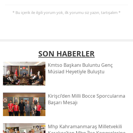
* Bu içerik ile ilgili yorum yok, ilk yorumu siz yazın, tartışalım *
SON HABERLER
Kmtso Başkanı Buluntu Genç
Müsi̇ad Heyetiyle Buluştu
Kirişci’den Milli Bocce Sporcularına
Başarı Mesajı
Mhp Kahramanmaraş Milletvekili