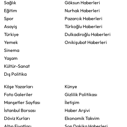
Sağlık
Göksun Haberleri
Eğitim
Nurhak Haberleri
Spor
Pazarcık Haberleri
Asayiş
Türkoğlu Haberleri
Türkiye
Dulkadiroğlu Haberleri
Yemek
Onikişubat Haberleri
Sinema
Yaşam
Kültür-Sanat
Dış Politika
Köşe Yazarları
Künye
Foto Galeriler
Gizlilik Politikası
Manşetler Sayfası
İletişim
İstanbul Borsası
Haber Arşivi
Döviz Kurları
Ekonomik Takvim
Altın Fiyatları
Son Dakika Haberleri