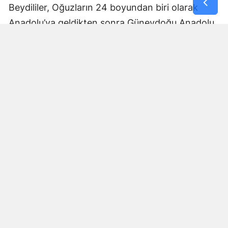
Beydililer, Oğuzların 24 boyundan biri olarak
Anadolu’ya geldikten sonra Güneydoğu Anadolu
ve Çukurova çevresine yayıldı. Zamanla Dulkadirli
Türkmenlerinin önemli unsurlarından biri haline
geldiler.
Beydili boyuyla bağlantılı
Cerit ve Tecirli
aşiretlerinin
de Dulkadirli Türkmen toplulukları
arasında bulunduğu belirtiliyor. Ceritlerin kış
aylarını Amik Ovası’nda geçirip yaz aylarında
Maraş taraflarındaki yaylalara çıktıkları tarihî
kaynaklara yansıdı.
Bu göç yolları, Kahramanmaraş’ın özellikle kırsal
bölgelerinde gelişen yaylacılık kültürünün tarihsel
arka planını anlamak açısından önem taşıyor.