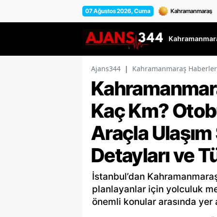
07 Ağustos 2026, Cuma
Kahramanmara
Ajans344
|
Kahramanmaraş Haberler
Kahramanmaraş
Kaç Km? Otobü
Araçla Ulaşım S
Detayları ve T
İstanbul’dan Kahramanmaraş
planlayanlar için yolculuk m
önemli konular arasında yer a