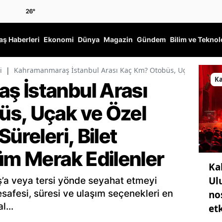
26
°
ş Haberleri
Ekonomi
Dünya
Magazin
Gündem
Bilim ve Teknol
i
|
Kahramanmaraş İstanbul Arası Kaç Km? Otobüs, Uçak ve Özel Ar
K
 İstanbul Arası
s, Uçak ve Özel
üreleri, Bilet
üm Merak Edilenler
Ka
Ul
’a veya tersi yönde seyahat etmeyi
esafesi, süresi ve ulaşım seçenekleri en
no
l...
etk