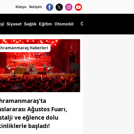
Künye
İletişim
oji
Siyaset
Sağlık
Eğitim
Otomobil
açla Ulaşım Süreleri, Bilet Detayları ve Tüm Merak Edilenler
ahramanmaraş Haberleri
hramanmaraş'ta
uslararası Ağustos Fuarı,
stalji ve eğlence dolu
inliklerle başladı!