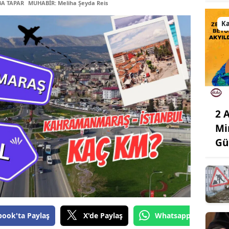
BA TAPAR
MUHABİR: Meliha Şeyda Reis
K
2 
Mi
Gü
book'ta Paylaş
X'de Paylaş
Whatsapp'tan Gönde