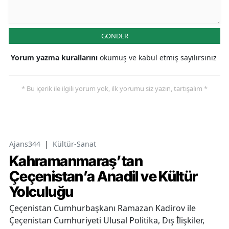
GÖNDER
Yorum yazma kurallarını
okumuş ve kabul etmiş sayılırsınız
* Bu içerik ile ilgili yorum yok, ilk yorumu siz yazın, tartışalım *
Ajans344
|
Kültür-Sanat
Kahramanmaraş’tan
Çeçenistan’a Anadil ve Kültür
Yolculuğu
Çeçenistan Cumhurbaşkanı Ramazan Kadirov ile
Çeçenistan Cumhuriyeti Ulusal Politika, Dış İlişkiler,