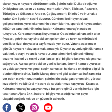
olarak yayın hayatını sürdürmektedir. Şehrin kalbi Dulkadiroğlu ve
Onikişubat'tan, tarım ve sanayi merkezleri Afşin, Elbistan, Pazarcık,
Türkoğlu ve Göksun'a; Andırın, Çağlayancerit, Ekinözü ve Nurhak'a
kadar tüm ilçelerin sesini duyurur. Gündemi belirleyen siyasi
gelişmelerden, yerel ekonominin dinamiklerine, spordaki heyecandan,
kültür ve sanat etkinliklerine kadar Kahramanmaraş'ın nabzını
tutuyoruz. Kahramanmaraş Kuyumcular Odası'ndan alınan anlık altın
fiyatları, şehrin sanayisindeki son gelişmeler ve tarım sektöründeki
yenilikler özel dosyalarla sayfamızda yer bulur. Vatandaşlarımızın
günlük hayatını kolaylaştırmak amacıyla Diyanet uyumlu günlük namaz
vakitleri, detaylı ve anlık hava durumu tahminleri, güncel nöbetçi
eczane listeleri ve resmi vefat ilanları gibi bilgilere kolayca ulaşmanızı
sağlıyoruz. Ayrıca şehirdeki en yeni iş ilanları, önemli kamu duyuruları
ve yaklaşan yerel ve genel seçim sonuçları hakkında en doğru bilgiyi ilk
bizden öğrenirsiniz. Tarihi Maraş depremi gibi toplumsal hafızamızda
yer eden olayları unutmadan, şehrimizin eşsiz gastronomisini, yöresel
lezzetlerini ve kültürel mirasını da sayfalarımıza taşıyoruz. Kısacası,
Kahramanmaraş'ta yaşayan veya bu şehre gönül vermiş herkes için
tasarlanan Ajans 344, habere, bilgiye ve aradığınız her şeye
ulaşabileceğiniz tek ve en güvenilir adrestir.