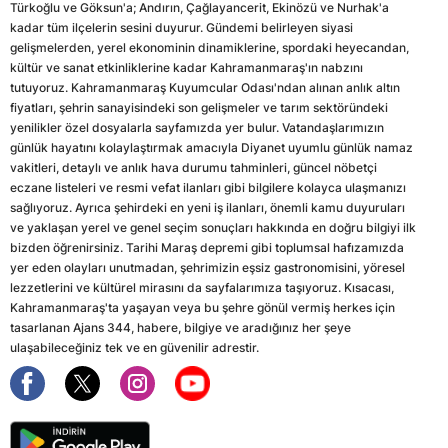
Türkoğlu ve Göksun'a; Andırın, Çağlayancerit, Ekinözü ve Nurhak'a
kadar tüm ilçelerin sesini duyurur. Gündemi belirleyen siyasi
gelişmelerden, yerel ekonominin dinamiklerine, spordaki heyecandan,
kültür ve sanat etkinliklerine kadar Kahramanmaraş'ın nabzını
tutuyoruz. Kahramanmaraş Kuyumcular Odası'ndan alınan anlık altın
fiyatları, şehrin sanayisindeki son gelişmeler ve tarım sektöründeki
yenilikler özel dosyalarla sayfamızda yer bulur. Vatandaşlarımızın
günlük hayatını kolaylaştırmak amacıyla Diyanet uyumlu günlük namaz
vakitleri, detaylı ve anlık hava durumu tahminleri, güncel nöbetçi
eczane listeleri ve resmi vefat ilanları gibi bilgilere kolayca ulaşmanızı
sağlıyoruz. Ayrıca şehirdeki en yeni iş ilanları, önemli kamu duyuruları
ve yaklaşan yerel ve genel seçim sonuçları hakkında en doğru bilgiyi ilk
bizden öğrenirsiniz. Tarihi Maraş depremi gibi toplumsal hafızamızda
yer eden olayları unutmadan, şehrimizin eşsiz gastronomisini, yöresel
lezzetlerini ve kültürel mirasını da sayfalarımıza taşıyoruz. Kısacası,
Kahramanmaraş'ta yaşayan veya bu şehre gönül vermiş herkes için
tasarlanan Ajans 344, habere, bilgiye ve aradığınız her şeye
ulaşabileceğiniz tek ve en güvenilir adrestir.