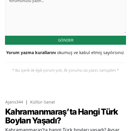
GÖNDER
Yorum yazma kurallarını
okumuş ve kabul etmiş sayılırsınız
* Bu içerik ile ilgili yorum yok, ilk yorumu siz yazın, tartışalım *
Ajans344
|
Kültür-Sanat
Kahramanmaraş’ta Hangi Türk
Boyları Yaşadı?
Kahramanmaraş’ta hangi Türk boyları yaşadı? Avşar,