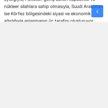
nükleer silahlara sahip olmasıyla, Suudi Arabistan
ise Körfez bölgesindeki siyasi ve ekonomik
ağırlığıyla anlaşmanın üç tarafını oluşturuyor.
Anlaşmanın nasıl uygulanacağı, ortak savunma
yükümlülüğünün hangi mekanizmalar üzerinden
işletileceği ve askeri koordinasyonun kapsamına
ilişkin ayrıntılar ise ilerleyen dönemde daha fazla
netlik kazanacak.
Bölgesel güvenlik dengeleri
açısından dikkat çekici adım
Üçlü anlaşma, Orta Doğu ve Güney Asya'daki
güvenlik dengeleri açısından da önem taşıyor.
Uluslararası basında anlaşma, NATO'nun kolektif