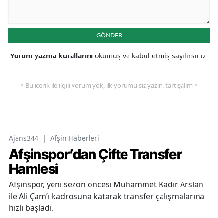
GÖNDER
Yorum yazma kurallarını
okumuş ve kabul etmiş sayılırsınız
* Bu içerik ile ilgili yorum yok, ilk yorumu siz yazın, tartışalım *
Ajans344
|
Afşin Haberleri
Afşinspor’dan Çifte Transfer
Hamlesi
Afşinspor, yeni sezon öncesi Muhammet Kadir Arslan
ile Ali Çam’ı kadrosuna katarak transfer çalışmalarına
hızlı başladı.