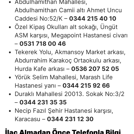
Abdulhamithan Mahallesi,
Abdulhamithan Camii altı Ahmet Uncu
Caddesi No:52/K –
0344 215 40 10
Özel Kipaş Okulları alt sokağı, Üngüt
ASM karşısı, Megapoint Hastanesi civarı
–
0531 718 00 46
Tekerek Yolu, Akmansoy Market arkası,
Abdurrahim Karakoç Ortaokulu arkası,
Hurda Kafe arkası –
0536 207 52 05
Yörük Selim Mahallesi, Marash Life
Hastanesi yanı –
0344 215 92 66
Duraklı Mahallesi 20013. Sokak No:3/2
–
0344 231 35 35
Necip Fazıl Şehir Hastanesi karşısı,
Karacasu –
0344 231 12 30
İlaç Almadan Önce Telefonla Bilgi