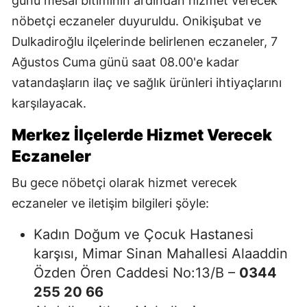
günü mesai bitiminin ardından hizmet verecek
nöbetçi eczaneler duyuruldu. Onikişubat ve
Dulkadiroğlu ilçelerinde belirlenen eczaneler, 7
Ağustos Cuma günü saat 08.00'e kadar
vatandaşların ilaç ve sağlık ürünleri ihtiyaçlarını
karşılayacak.
Merkez İlçelerde Hizmet Verecek
Eczaneler
Bu gece nöbetçi olarak hizmet verecek
eczaneler ve iletişim bilgileri şöyle:
Kadın Doğum ve Çocuk Hastanesi
karşısı, Mimar Sinan Mahallesi Alaaddin
Özden Ören Caddesi No:13/B –
0344
255 20 66