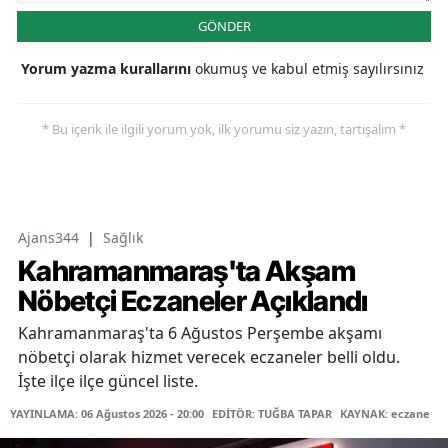
GÖNDER
Yorum yazma kurallarını
okumuş ve kabul etmiş sayılırsınız
* Bu içerik ile ilgili yorum yok, ilk yorumu siz yazın, tartışalım *
Ajans344
|
Sağlık
Kahramanmaraş'ta Akşam
Nöbetçi Eczaneler Açıklandı
Kahramanmaraş'ta 6 Ağustos Perşembe akşamı
nöbetçi olarak hizmet verecek eczaneler belli oldu.
İşte ilçe ilçe güncel liste.
YAYINLAMA: 06 Ağustos 2026 - 20:00
EDİTÖR: TUĞBA TAPAR
KAYNAK: eczane