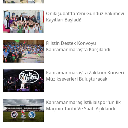
Onikişubat'ta Yeni Gündüz Bakımevi
Kayıtları Başladı!
Filistin Destek Konvoyu
Kahramanmaraş'ta Karşılandı
Kahramanmaraş'ta Zakkum Konseri
Müzikseverleri Buluşturacak!
Kahramanmaraş İstiklalspor'un İlk
Maçının Tarihi Ve Saati Açıklandı