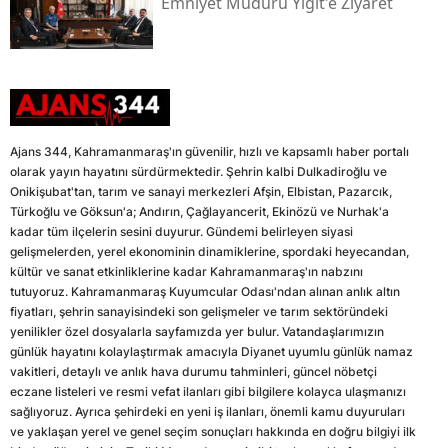
Emniyet Müdürü Yiğit'e Ziyaret
Ajans 344, Kahramanmaraş'ın güvenilir, hızlı ve kapsamlı haber portalı
olarak yayın hayatını sürdürmektedir. Şehrin kalbi Dulkadiroğlu ve
Onikişubat'tan, tarım ve sanayi merkezleri Afşin, Elbistan, Pazarcık,
Türkoğlu ve Göksun'a; Andırın, Çağlayancerit, Ekinözü ve Nurhak'a
kadar tüm ilçelerin sesini duyurur. Gündemi belirleyen siyasi
gelişmelerden, yerel ekonominin dinamiklerine, spordaki heyecandan,
kültür ve sanat etkinliklerine kadar Kahramanmaraş'ın nabzını
tutuyoruz. Kahramanmaraş Kuyumcular Odası'ndan alınan anlık altın
fiyatları, şehrin sanayisindeki son gelişmeler ve tarım sektöründeki
yenilikler özel dosyalarla sayfamızda yer bulur. Vatandaşlarımızın
günlük hayatını kolaylaştırmak amacıyla Diyanet uyumlu günlük namaz
vakitleri, detaylı ve anlık hava durumu tahminleri, güncel nöbetçi
eczane listeleri ve resmi vefat ilanları gibi bilgilere kolayca ulaşmanızı
sağlıyoruz. Ayrıca şehirdeki en yeni iş ilanları, önemli kamu duyuruları
ve yaklaşan yerel ve genel seçim sonuçları hakkında en doğru bilgiyi ilk