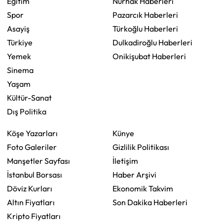
Eğitim
Nurhak Haberleri
Spor
Pazarcık Haberleri
Asayiş
Türkoğlu Haberleri
Türkiye
Dulkadiroğlu Haberleri
Yemek
Onikişubat Haberleri
Sinema
Yaşam
Kültür-Sanat
Dış Politika
Köşe Yazarları
Künye
Foto Galeriler
Gizlilik Politikası
Manşetler Sayfası
İletişim
İstanbul Borsası
Haber Arşivi
Döviz Kurları
Ekonomik Takvim
Altın Fiyatları
Son Dakika Haberleri
Kripto Fiyatları