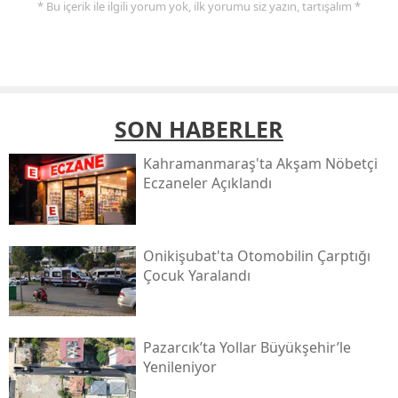
* Bu içerik ile ilgili yorum yok, ilk yorumu siz yazın, tartışalım *
SON HABERLER
Kahramanmaraş'ta Akşam Nöbetçi
Eczaneler Açıklandı
Onikişubat'ta Otomobilin Çarptığı
Çocuk Yaralandı
Pazarcık’ta Yollar Büyükşehir’le
Yenileniyor