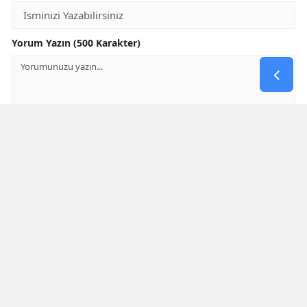
Yorum Yazın (500 Karakter)
GÖNDER
Yorum yazma kurallarını
okumuş ve kabul etmiş sayılırsınız
* Bu içerik ile ilgili yorum yok, ilk yorumu siz yazın, tartışalım *