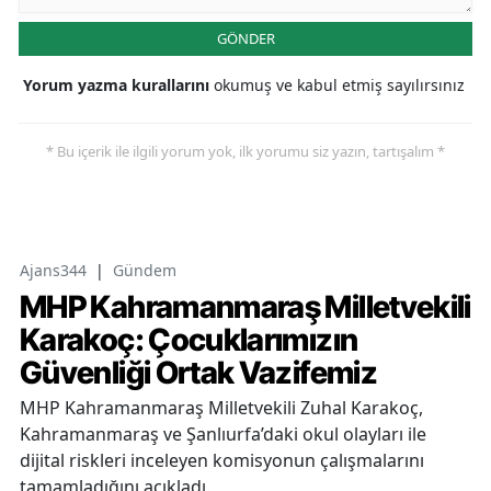
GÖNDER
Yorum yazma kurallarını
okumuş ve kabul etmiş sayılırsınız
* Bu içerik ile ilgili yorum yok, ilk yorumu siz yazın, tartışalım *
Ajans344
|
Gündem
MHP Kahramanmaraş Milletvekili
Karakoç: Çocuklarımızın
Güvenliği Ortak Vazifemiz
MHP Kahramanmaraş Milletvekili Zuhal Karakoç,
Kahramanmaraş ve Şanlıurfa’daki okul olayları ile
dijital riskleri inceleyen komisyonun çalışmalarını
tamamladığını açıkladı.