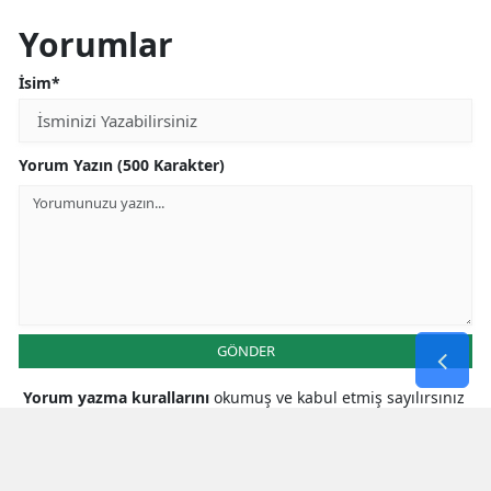
Yorumlar
İsim*
Yorum Yazın (500 Karakter)
GÖNDER
Yorum yazma kurallarını
okumuş ve kabul etmiş sayılırsınız
* Bu içerik ile ilgili yorum yok, ilk yorumu siz yazın, tartışalım *