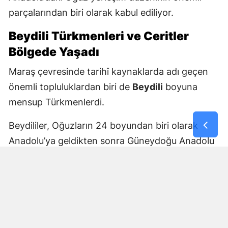
parçalarından biri olarak kabul ediliyor.
Beydili Türkmenleri ve Ceritler
Bölgede Yaşadı
Maraş çevresinde tarihî kaynaklarda adı geçen
önemli topluluklardan biri de
Beydili
boyuna
mensup Türkmenlerdi.
Beydililer, Oğuzların 24 boyundan biri olarak
Anadolu’ya geldikten sonra Güneydoğu Anadolu
ve Çukurova çevresine yayıldı. Zamanla Dulkadirli
Türkmenlerinin önemli unsurlarından biri haline
geldiler.
Beydili boyuyla bağlantılı
Cerit ve Tecirli
aşiretlerinin
de Dulkadirli Türkmen toplulukları