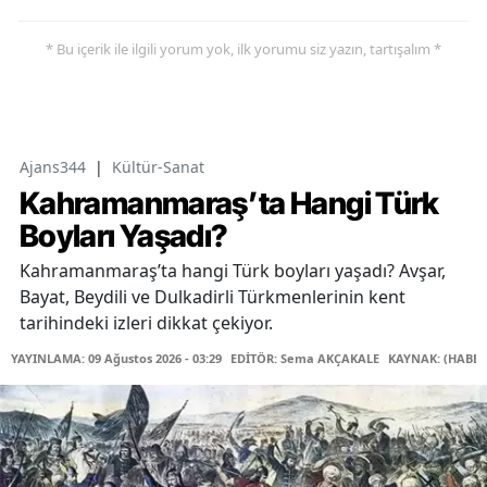
* Bu içerik ile ilgili yorum yok, ilk yorumu siz yazın, tartışalım *
Ajans344
|
Kültür-Sanat
Kahramanmaraş’ta Hangi Türk
Boyları Yaşadı?
Kahramanmaraş’ta hangi Türk boyları yaşadı? Avşar,
Bayat, Beydili ve Dulkadirli Türkmenlerinin kent
tarihindeki izleri dikkat çekiyor.
YAYINLAMA: 09 Ağustos 2026 - 03:29
EDİTÖR: Sema AKÇAKALE
KAYNAK: (HABER