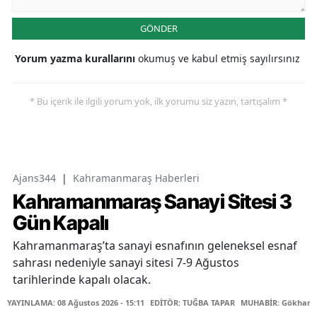
GÖNDER
Yorum yazma kurallarını
okumuş ve kabul etmiş sayılırsınız
* Bu içerik ile ilgili yorum yok, ilk yorumu siz yazın, tartışalım *
Ajans344
|
Kahramanmaraş Haberleri
Kahramanmaraş Sanayi Sitesi 3
Gün Kapalı
Kahramanmaraş’ta sanayi esnafının geleneksel esnaf
sahrası nedeniyle sanayi sitesi 7-9 Ağustos
tarihlerinde kapalı olacak.
YAYINLAMA: 08 Ağustos 2026 - 15:11
EDİTÖR: TUĞBA TAPAR
MUHABİR: Gökhan 