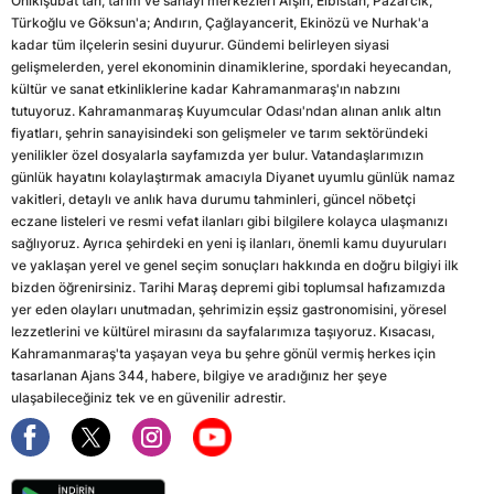
Onikişubat'tan, tarım ve sanayi merkezleri Afşin, Elbistan, Pazarcık,
Türkoğlu ve Göksun'a; Andırın, Çağlayancerit, Ekinözü ve Nurhak'a
kadar tüm ilçelerin sesini duyurur. Gündemi belirleyen siyasi
gelişmelerden, yerel ekonominin dinamiklerine, spordaki heyecandan,
kültür ve sanat etkinliklerine kadar Kahramanmaraş'ın nabzını
tutuyoruz. Kahramanmaraş Kuyumcular Odası'ndan alınan anlık altın
fiyatları, şehrin sanayisindeki son gelişmeler ve tarım sektöründeki
yenilikler özel dosyalarla sayfamızda yer bulur. Vatandaşlarımızın
günlük hayatını kolaylaştırmak amacıyla Diyanet uyumlu günlük namaz
vakitleri, detaylı ve anlık hava durumu tahminleri, güncel nöbetçi
eczane listeleri ve resmi vefat ilanları gibi bilgilere kolayca ulaşmanızı
sağlıyoruz. Ayrıca şehirdeki en yeni iş ilanları, önemli kamu duyuruları
ve yaklaşan yerel ve genel seçim sonuçları hakkında en doğru bilgiyi ilk
bizden öğrenirsiniz. Tarihi Maraş depremi gibi toplumsal hafızamızda
yer eden olayları unutmadan, şehrimizin eşsiz gastronomisini, yöresel
lezzetlerini ve kültürel mirasını da sayfalarımıza taşıyoruz. Kısacası,
Kahramanmaraş'ta yaşayan veya bu şehre gönül vermiş herkes için
tasarlanan Ajans 344, habere, bilgiye ve aradığınız her şeye
ulaşabileceğiniz tek ve en güvenilir adrestir.