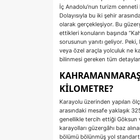
İç Anadolu’nun turizm cenneti
Dolayısıyla bu iki şehir arasın
olarak gerçekleşiyor. Bu güzer
ettikleri konuların başında “
sorusunun yanıtı geliyor. Pek
veya özel araçla yolculuk ne 
bilinmesi gereken tüm detayla
KAHRAMANMARAŞ 
KİLOMETRE?
Karayolu üzerinden yapılan ö
arasındaki mesafe yaklaşık 325
genellikle tercih ettiği Göks
karayolları güzergâhı baz alın
bölümü bölünmüş yol standartl