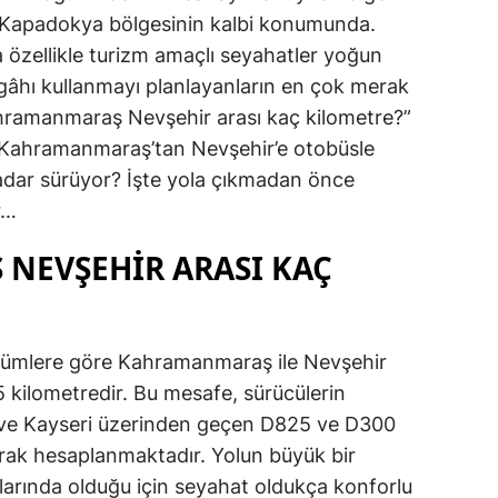
 Kapadokya bölgesinin kalbi konumunda.
da özellikle turizm amaçlı seyahatler yoğun
gâhı kullanmayı planlayanların en çok merak
Kahramanmaraş Nevşehir arası kaç kilometre?”
i, Kahramanmaraş’tan Nevşehir’e otobüsle
kadar sürüyor? İşte yola çıkmadan önce
r…
NEVŞEHİR ARASI KAÇ
lçümlere göre Kahramanmaraş ile Nevşehir
 kilometredir. Bu mesafe, sürücülerin
un ve Kayseri üzerinden geçen D825 ve D300
arak hesaplanmaktadır. Yolun büyük bir
arında olduğu için seyahat oldukça konforlu