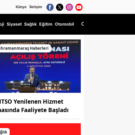
Künye
İletişim
oji
Siyaset
Sağlık
Eğitim
Otomobil
ir arası kaç saat sürer?
ahramanmaraş Haberleri
TSO Yenilenen Hizmet
nasında Faaliyete Başladı
ğlık