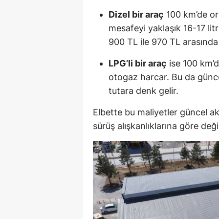
Dizel bir araç
100 km’de ort
mesafeyi yaklaşık 16-17 lit
900 TL ile 970 TL arasında
LPG’li bir araç
ise 100 km’de
otogaz harcar. Bu da günce
tutara denk gelir.
Elbette bu maliyetler güncel ak
sürüş alışkanlıklarına göre değiş