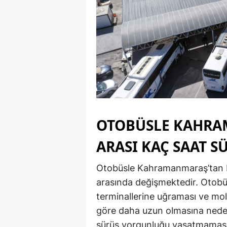
OTOBÜSLE KAHRA
ARASI KAÇ SAAT S
Otobüsle Kahramanmaraş’tan Nev
arasında değişmektedir. Otobüs
terminallerine uğraması ve mol
göre daha uzun olmasına nede
sürüş yorgunluğu yaşatmaması 