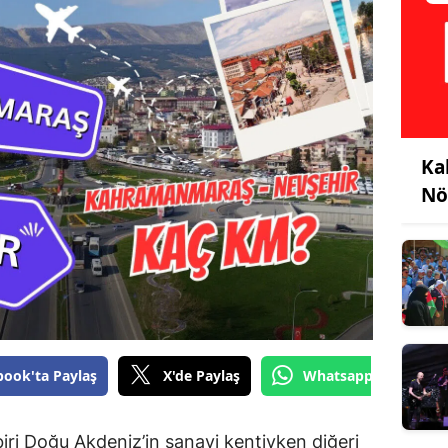
Ka
Nö
book'ta Paylaş
X'de Paylaş
Whatsapp'tan Gönde
ri Doğu Akdeniz’in sanayi kentiyken diğeri