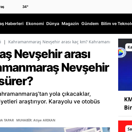
34
°
ş Haberleri
Ekonomi
Dünya
Magazin
Gündem
Bilim ve Teknol
i
|
Kahramanmaraş Nevşehir arası kaç km? Kahramanmaraş Nevşeh
K
ş Nevşehir arası
amanmaraş Nevşehir
 sürer?
ahramanmaraş’tan yola çıkacaklar,
KM
iyetleri araştırıyor. Karayolu ve otobüs
Bi
BA TAPAR
MUHABİR: Atiye ARIKAN
Sa