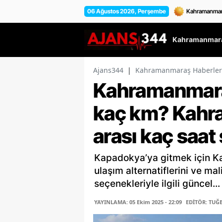
06 Ağustos 2026, Perşembe
Kahramanmara
Ajans344
|
Kahramanmaraş Haberler
Kahramanmara
kaç km? Kahr
arası kaç saat
Kapadokya’ya gitmek için K
ulaşım alternatiflerini ve mal
seçenekleriyle ilgili güncel...
YAYINLAMA: 05 Ekim 2025 - 22:09
EDİTÖR: TUĞ