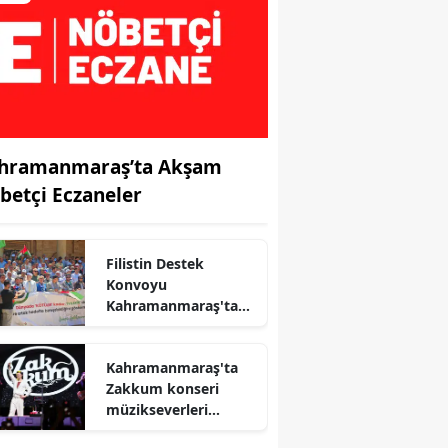
hramanmaraş’ta Akşam
betçi Eczaneler
Filistin Destek
Konvoyu
Kahramanmaraş'ta
Karşılandı
Kahramanmaraş'ta
r
Zakkum konseri
müzikseverleri
buluşturacak!