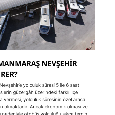
MANMARAŞ NEVŞEHİR
ÜRER?
şehir’e yolculuk süresi 5 ile 6 saat
lerin güzergâh üzerindeki farklı ilçe
a vermesi, yolculuk süresinin özel araca
n olmaktadır. Ancak ekonomik olması ve
nedeniyle otobüs yolculuğu sıkça tercih