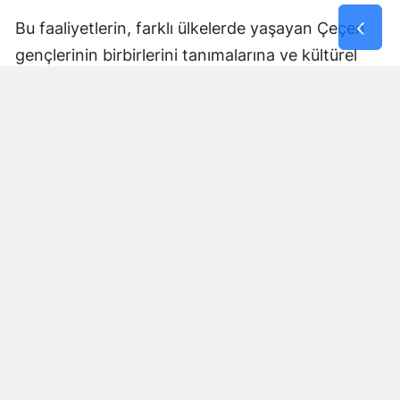
Bu faaliyetlerin, farklı ülkelerde yaşayan Çeçen
gençlerinin birbirlerini tanımalarına ve kültürel
bağlarını geliştirmelerine katkı sağlaması
bekleniyor.
Tüm İhtiyaçlar Program
Kapsamında Karşılanacak
Açıklanan program çerçevesinde öğrencilerin
seyahat, konaklama, ulaşım, eğitim ve güvenlik
süreçleri için gerekli hazırlıkların tamamlandığı
bildirildi.
İlgili kurumların koordinasyonunda yürütülecek
program boyunca öğrencilerin güvenli ve verimli
bir eğitim dönemi geçirmesi amaçlanıyor.