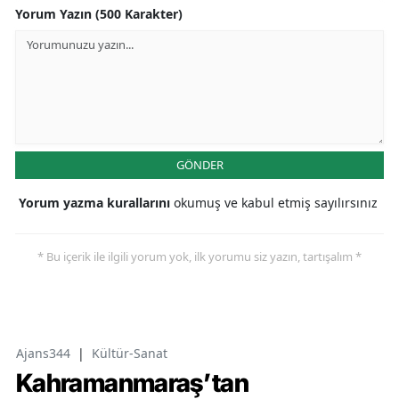
Yorum Yazın (500 Karakter)
GÖNDER
Yorum yazma kurallarını
okumuş ve kabul etmiş sayılırsınız
* Bu içerik ile ilgili yorum yok, ilk yorumu siz yazın, tartışalım *
Ajans344
|
Kültür-Sanat
Kahramanmaraş’tan