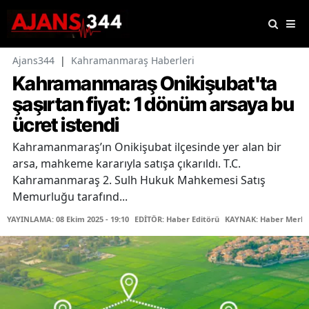
Ajans344
|
Kahramanmaraş Haberleri
Kahramanmaraş Onikişubat'ta
şaşırtan fiyat: 1 dönüm arsaya bu
ücret istendi
Kahramanmaraş’ın Onikişubat ilçesinde yer alan bir
arsa, mahkeme kararıyla satışa çıkarıldı. T.C.
Kahramanmaraş 2. Sulh Hukuk Mahkemesi Satış
Memurluğu tarafınd...
YAYINLAMA: 08 Ekim 2025 - 19:10
EDİTÖR: Haber Editörü
KAYNAK: Haber Merke