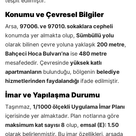
tespit edilmiştir.
Konumu ve Çevresel Bilgiler
Arsa,
97006. ve 97010. sokaklara cepheli
konumda yer almakta olup,
Sümbüllü yolu
olarak bilinen çevre yoluna yaklaşık
200 metre
,
Bahçeci Hoca Bulvarı’na
ise
480 metre
mesafededir. Çevresinde
yüksek katlı
apartmanların
bulunduğu, bölgenin
belediye
hizmetlerinden faydalandığı
ifade edilmiştir.
İmar ve Yapılaşma Durumu
Taşınmaz,
1/1000 ölçekli Uygulama İmar Planı
içerisinde yer almaktadır. Plan notlarına göre
maksimum kat sayısı 8
olup,
emsal (E): 1.50
olarak belirlenmiştir. Bu imar özellikleri, arsada