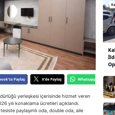
K
Ka
İl
Op
book'ta Paylaş
X'de Paylaş
Whatsapp'tan Gönde
rlüğü yerleşkesi içerisinde hizmet veren
6 yılı konaklama ücretleri açıklandı.
tesiste paylaşımlı oda, double oda, aile