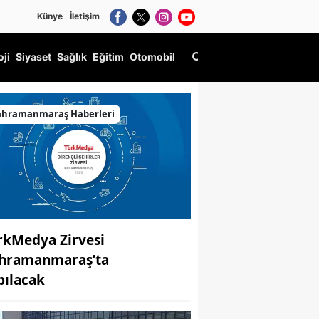
Künye
İletişim
oji
Siyaset
Sağlık
Eğitim
Otomobil
ahramanmaraş Haberleri
rkMedya Zirvesi
hramanmaraş’ta
pılacak