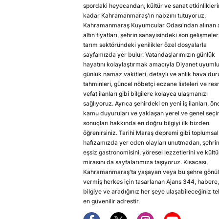
spordaki heyecandan, kültür ve sanat etkinlikler
kadar Kahramanmaraş'ın nabzını tutuyoruz.
Kahramanmaraş Kuyumcular Odası'ndan alınan a
altın fiyatları, şehrin sanayisindeki son gelişmeler
tarım sektöründeki yenilikler özel dosyalarla
sayfamızda yer bulur. Vatandaşlarımızın günlük
hayatını kolaylaştırmak amacıyla Diyanet uyuml
günlük namaz vakitleri, detaylı ve anlık hava du
tahminleri, güncel nöbetçi eczane listeleri ve res
vefat ilanları gibi bilgilere kolayca ulaşmanızı
sağlıyoruz. Ayrıca şehirdeki en yeni iş ilanları, ön
kamu duyuruları ve yaklaşan yerel ve genel seç
sonuçları hakkında en doğru bilgiyi ilk bizden
öğrenirsiniz. Tarihi Maraş depremi gibi toplumsal
hafızamızda yer eden olayları unutmadan, şehri
eşsiz gastronomisini, yöresel lezzetlerini ve kültü
mirasını da sayfalarımıza taşıyoruz. Kısacası,
Kahramanmaraş'ta yaşayan veya bu şehre gönül
vermiş herkes için tasarlanan Ajans 344, habere,
bilgiye ve aradığınız her şeye ulaşabileceğiniz te
en güvenilir adrestir.