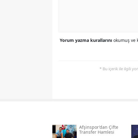
Yorum yazma kurallarını
okumuş ve k
* Bu içerik ile ilgili 
Afşinspor’dan Çifte
Transfer Hamlesi