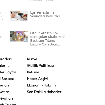
n
Lgs Yerleştirme
50
Sonuçları Belli Oldu
ldi
Özgür Aras'ın Çok
e
Konuşulan Kitabı Yeni
Baskısını Titanic
Luxury Collection
Bodrum'da Kutladı
zarları
Künye
leriler
Gizlilik Politikası
ler Sayfası
İletişim
l Borsası
Haber Arşivi
urları
Ekonomik Takvim
yatları
Son Dakika Haberleri
Fiyatları
ik Takvim