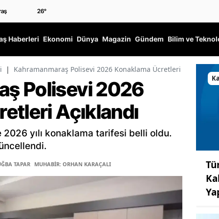
26
°
ş Haberleri
Ekonomi
Dünya
Magazin
Gündem
Bilim ve Teknol
i
|
Kahramanmaraş Polisevi 2026 Konaklama Ücretleri Açıklandı
K
ş Polisevi 2026
etleri Açıklandı
026 yılı konaklama tarifesi belli oldu.
üncellendi.
Tü
UĞBA TAPAR
MUHABİR: ORHAN KARAÇALI
Ka
Ya