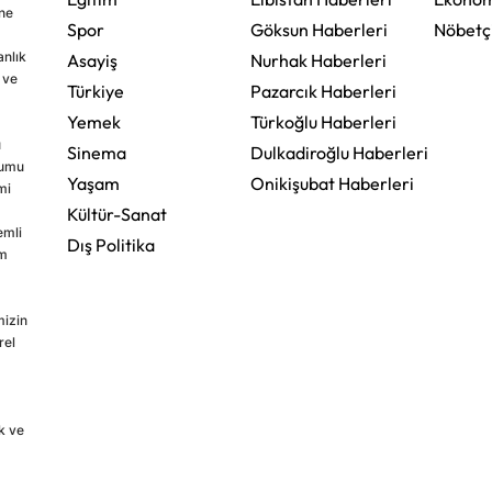
ine
Spor
Göksun Haberleri
Nöbetç
nlık
Asayiş
Nurhak Haberleri
 ve
Türkiye
Pazarcık Haberleri
Yemek
Türkoğlu Haberleri
u
Sinema
Dulkadiroğlu Haberleri
rumu
Yaşam
Onikişubat Haberleri
mi
Kültür-Sanat
emli
Dış Politika
im
mizin
rel
k ve