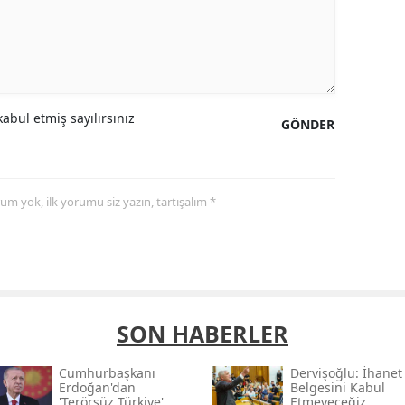
abul etmiş sayılırsınız
GÖNDER
yorum yok, ilk yorumu siz yazın, tartışalım *
SON HABERLER
Cumhurbaşkanı
Dervişoğlu: İhanet
Erdoğan'dan
Belgesini Kabul
'terörsüz Türkiye'
Etmeyeceğiz