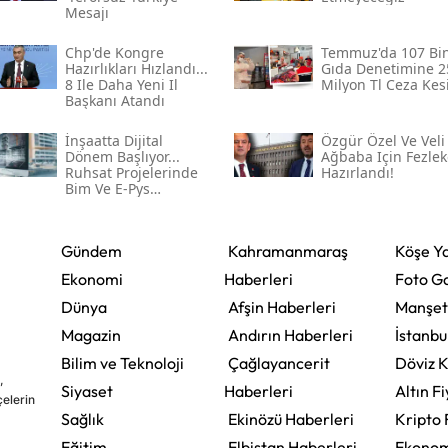
Mesajı
Chp'de Kongre
Temmuz'da 107 Bi
Hazırlıkları Hızlandı...
Gıda Denetimine 2
8 Ile Daha Yeni Il
Milyon Tl Ceza Kesi
Başkanı Atandı
İnşaatta Dijital
Özgür Özel Ve Veli
Dönem Başlıyor...
Ağbaba Için Fezlek
Ruhsat Projelerinde
Hazırlandı!
Bim Ve E-Pys
Zorunluluğu Geliyor
Gündem
Kahramanmaraş
Köşe Ya
Ekonomi
Haberleri
Foto Ga
Dünya
Afşin Haberleri
Manşet
Magazin
Andırın Haberleri
İstanbu
Bilim ve Teknoloji
Çağlayancerit
Döviz K
,
Siyaset
Haberleri
Altın Fi
çelerin
Sağlık
Ekinözü Haberleri
Kripto 
Eğitim
Elbistan Haberleri
Ekonom