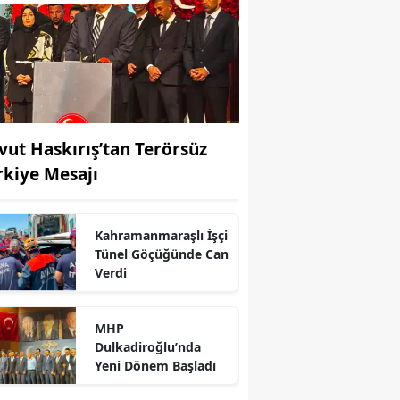
vut Haskırış’tan Terörsüz
rkiye Mesajı
Kahramanmaraşlı İşçi
Tünel Göçüğünde Can
Verdi
MHP
Dulkadiroğlu’nda
r
Yeni Dönem Başladı