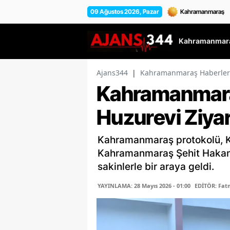
09 Ağustos 2026, Pazar
Kahramanmara
Ajans344
|
Kahramanmaraş Haberler
Kahramanmara
Huzurevi Ziyar
Kahramanmaraş protokolü, K
Kahramanmaraş Şehit Hakan 
sakinlerle bir araya geldi.
YAYINLAMA: 28 Mayıs 2026 - 01:00
EDİTÖR: Fa