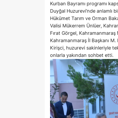
Kurban Bayramı programı ka
Duyğal Huzurevi’nde anlamlı bir 
Hükümet Tarım ve Orman Bakan
Valisi Mükerrem Ünlüer, Kahr
Fırat Görgel, Kahramanmaraş Mi
Kahramanmaraş İl Başkanı M. Bu
Kirişci, huzurevi sakinleriyle t
onlarla yakından sohbet etti.