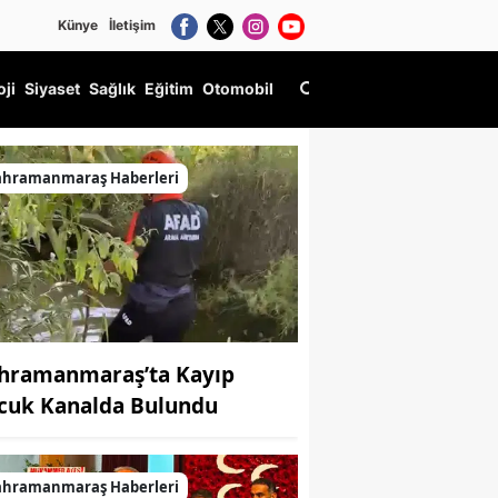
Künye
İletişim
oji
Siyaset
Sağlık
Eğitim
Otomobil
ahramanmaraş Haberleri
hramanmaraş’ta Kayıp
cuk Kanalda Bulundu
ahramanmaraş Haberleri