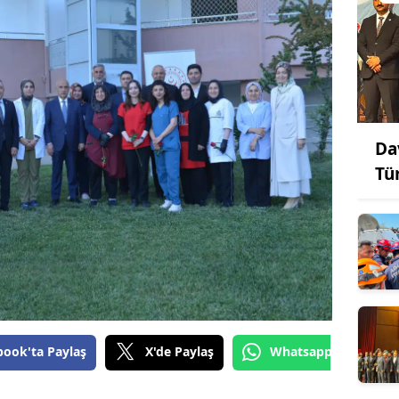
Da
Tü
book'ta Paylaş
X'de Paylaş
Whatsapp'tan Gönde