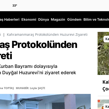
33
°
ş Haberleri
Ekonomi
Dünya
Magazin
Gündem
Bilim ve Teknol
i
|
Kahramanmaraş Protokolünden Huzurevi Ziyareti
K
ş Protokolünden
eti
urban Bayramı dolayısıyla
Duyğal Huzurevi’ni ziyaret ederek
Ka
Ço
tma TOPTAŞ
MUHABİR: Leyla ŞAŞTI
K