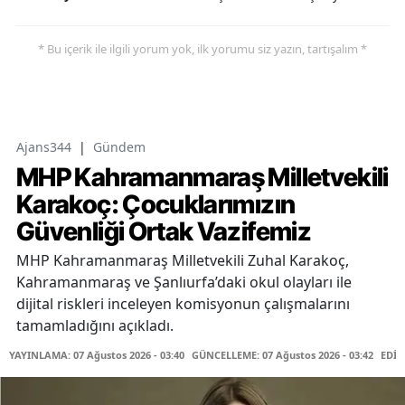
* Bu içerik ile ilgili yorum yok, ilk yorumu siz yazın, tartışalım *
Ajans344
|
Gündem
MHP Kahramanmaraş Milletvekili
Karakoç: Çocuklarımızın
Güvenliği Ortak Vazifemiz
MHP Kahramanmaraş Milletvekili Zuhal Karakoç,
Kahramanmaraş ve Şanlıurfa’daki okul olayları ile
dijital riskleri inceleyen komisyonun çalışmalarını
tamamladığını açıkladı.
YAYINLAMA: 07 Ağustos 2026 - 03:40
GÜNCELLEME: 07 Ağustos 2026 - 03:42
EDİT