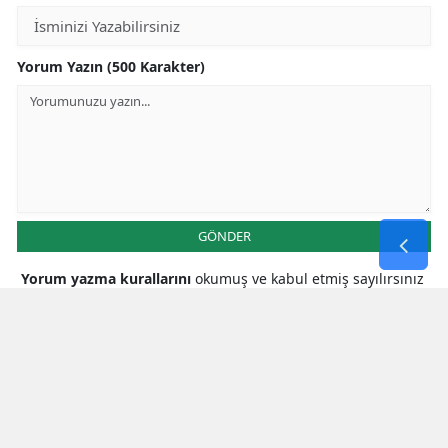
Yorum Yazın (500 Karakter)
GÖNDER
Yorum yazma kurallarını
okumuş ve kabul etmiş sayılırsınız
* Bu içerik ile ilgili yorum yok, ilk yorumu siz yazın, tartışalım *