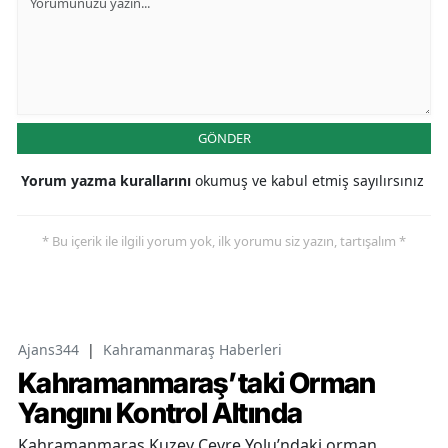
GÖNDER
Yorum yazma kurallarını
okumuş ve kabul etmiş sayılırsınız
* Bu içerik ile ilgili yorum yok, ilk yorumu siz yazın, tartışalım *
Ajans344
|
Kahramanmaraş Haberleri
Kahramanmaraş’taki Orman
Yangını Kontrol Altında
Kahramanmaraş Kuzey Çevre Yolu’ndaki orman