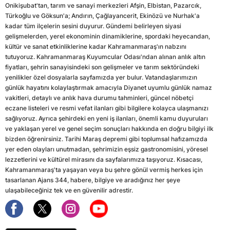
Onikişubat'tan, tarım ve sanayi merkezleri Afşin, Elbistan, Pazarcık,
Türkoğlu ve Göksun'a; Andırın, Çağlayancerit, Ekinözü ve Nurhak'a
kadar tüm ilçelerin sesini duyurur. Gündemi belirleyen siyasi
gelişmelerden, yerel ekonominin dinamiklerine, spordaki heyecandan,
kültür ve sanat etkinliklerine kadar Kahramanmaraş'ın nabzını
tutuyoruz. Kahramanmaraş Kuyumcular Odası'ndan alınan anlık altın
fiyatları, şehrin sanayisindeki son gelişmeler ve tarım sektöründeki
yenilikler özel dosyalarla sayfamızda yer bulur. Vatandaşlarımızın
günlük hayatını kolaylaştırmak amacıyla Diyanet uyumlu günlük namaz
vakitleri, detaylı ve anlık hava durumu tahminleri, güncel nöbetçi
eczane listeleri ve resmi vefat ilanları gibi bilgilere kolayca ulaşmanızı
sağlıyoruz. Ayrıca şehirdeki en yeni iş ilanları, önemli kamu duyuruları
ve yaklaşan yerel ve genel seçim sonuçları hakkında en doğru bilgiyi ilk
bizden öğrenirsiniz. Tarihi Maraş depremi gibi toplumsal hafızamızda
yer eden olayları unutmadan, şehrimizin eşsiz gastronomisini, yöresel
lezzetlerini ve kültürel mirasını da sayfalarımıza taşıyoruz. Kısacası,
Kahramanmaraş'ta yaşayan veya bu şehre gönül vermiş herkes için
tasarlanan Ajans 344, habere, bilgiye ve aradığınız her şeye
ulaşabileceğiniz tek ve en güvenilir adrestir.