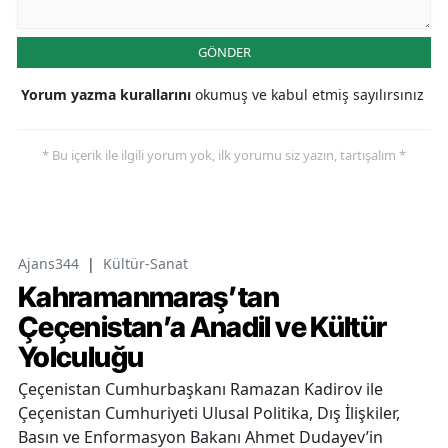
GÖNDER
Yorum yazma kurallarını
okumuş ve kabul etmiş sayılırsınız
* Bu içerik ile ilgili yorum yok, ilk yorumu siz yazın, tartışalım *
Ajans344
|
Kültür-Sanat
Kahramanmaraş’tan
Çeçenistan’a Anadil ve Kültür
Yolculuğu
Çeçenistan Cumhurbaşkanı Ramazan Kadirov ile
Çeçenistan Cumhuriyeti Ulusal Politika, Dış İlişkiler,
Basın ve Enformasyon Bakanı Ahmet Dudayev’in