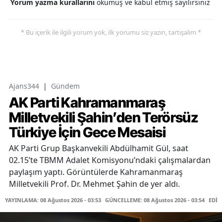
Yorum yazma kurallarını
okumuş ve kabul etmiş sayılırsınız
* Bu içerik ile ilgili yorum yok, ilk yorumu siz yazın, tartışalım *
Ajans344
|
Gündem
AK Parti Kahramanmaraş
Milletvekili Şahin’den Terörsüz
Türkiye İçin Gece Mesaisi
AK Parti Grup Başkanvekili Abdülhamit Gül, saat
02.15’te TBMM Adalet Komisyonu’ndaki çalışmalardan
paylaşım yaptı. Görüntülerde Kahramanmaraş
Milletvekili Prof. Dr. Mehmet Şahin de yer aldı.
YAYINLAMA: 08 Ağustos 2026 - 03:53
GÜNCELLEME: 08 Ağustos 2026 - 03:54
EDİT