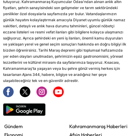
tutuyoruz. Kahramanmaraş Kuyumcular Odası'ndan alınan anlık altın
fiyatları, şehrin sanayisindeki son gelişmeler ve tarım sektöründeki
yenilikler özel dosyalarla sayfamızda yer bulur. Vatandaşlarımızın
günlük hayatını kolaylaştırmak amacıyla Diyanet uyumlu günlük namaz
vakitleri, detaylı ve anlık hava durumu tahminleri, güncel nöbetçi
eczane listeleri ve resmi vefat ilanları gibi bilgilere kolayca ulaşmanızı
sağlıyoruz. Ayrıca şehirdeki en yeni iş ilanları, önemli kamu duyuruları
ve yaklaşan yerel ve genel seçim sonuçları hakkında en doğru bilgiyi ilk
bizden öğrenirsiniz. Tarihi Maraş depremi gibi toplumsal hafızamızda
yer eden olayları unutmadan, şehrimizin eşsiz gastronomisini, yöresel
lezzetlerini ve kültürel mirasını da sayfalarımıza taşıyoruz. Kısacası,
Kahramanmaraş'ta yaşayan veya bu şehre gönül vermiş herkes için
tasarlanan Ajans 344, habere, bilgiye ve aradığınız her şeye
ulaşabileceğiniz tek ve en güvenilir adrestir.
Gündem
Kahramanmaraş Haberleri
Ekonomi
Afşin Haberleri