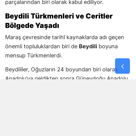
parçalarından biri olarak kabul ediliyor.
Beydili Türkmenleri ve Ceritler
Bölgede Yaşadı
Maraş çevresinde tarihî kaynaklarda adı geçen
önemli topluluklardan biri de
Beydili
boyuna
mensup Türkmenlerdi.
Beydililer, Oğuzların 24 boyundan biri olarak
Anadolu’ya geldikten sonra Güneydoğu Anadolu
ve Çukurova çevresine yayıldı. Zamanla Dulkadirli
Türkmenlerinin önemli unsurlarından biri haline
geldiler.
Beydili boyuyla bağlantılı
Cerit ve Tecirli
aşiretlerinin
de Dulkadirli Türkmen toplulukları