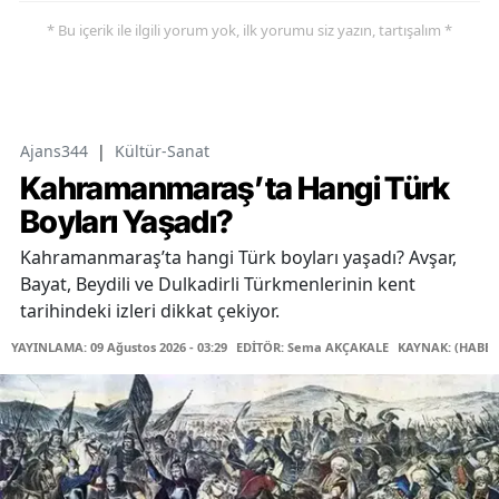
* Bu içerik ile ilgili yorum yok, ilk yorumu siz yazın, tartışalım *
Ajans344
|
Kültür-Sanat
Kahramanmaraş’ta Hangi Türk
Boyları Yaşadı?
Kahramanmaraş’ta hangi Türk boyları yaşadı? Avşar,
Bayat, Beydili ve Dulkadirli Türkmenlerinin kent
tarihindeki izleri dikkat çekiyor.
YAYINLAMA: 09 Ağustos 2026 - 03:29
EDİTÖR: Sema AKÇAKALE
KAYNAK: (HABER