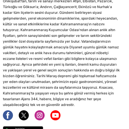
Onikişubat'tan, tarım ve sanayi merkezleri Afşin, Elbistan, Pazarcık,
Türkoğlu ve Göksun'a; Andırın, Çağlayancerit, Ekinözü ve Nurhak'a
kadar tüm ilçelerin sesini duyurur. Gündemi belirleyen siyasi
gelişmelerden, yerel ekonominin dinamiklerine, spordaki heyecandan,
kültür ve sanat etkinliklerine kadar Kahramanmaraş'ın nabzını
tutuyoruz. Kahramanmaraş Kuyumcular Odası'ndan alınan anlık altın
fiyatları, şehrin sanayisindeki son gelişmeler ve tarım sektöründeki
yenilikler özel dosyalarla sayfamızda yer bulur. Vatandaşlarımızın
günlük hayatını kolaylaştırmak amacıyla Diyanet uyumlu günlük namaz
vakitleri, detaylı ve anlık hava durumu tahminleri, güncel nöbetçi
eczane listeleri ve resmi vefat ilanları gibi bilgilere kolayca ulaşmanızı
sağlıyoruz. Ayrıca şehirdeki en yeni iş ilanları, önemli kamu duyuruları
ve yaklaşan yerel ve genel seçim sonuçları hakkında en doğru bilgiyi ilk
bizden öğrenirsiniz. Tarihi Maraş depremi gibi toplumsal hafızamızda
yer eden olayları unutmadan, şehrimizin eşsiz gastronomisini, yöresel
lezzetlerini ve kültürel mirasını da sayfalarımıza taşıyoruz. Kısacası,
Kahramanmaraş'ta yaşayan veya bu şehre gönül vermiş herkes için
tasarlanan Ajans 344, habere, bilgiye ve aradığınız her şeye
ulaşabileceğiniz tek ve en güvenilir adrestir.