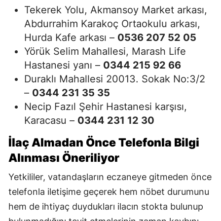
Tekerek Yolu, Akmansoy Market arkası,
Abdurrahim Karakoç Ortaokulu arkası,
Hurda Kafe arkası –
0536 207 52 05
Yörük Selim Mahallesi, Marash Life
Hastanesi yanı –
0344 215 92 66
Duraklı Mahallesi 20013. Sokak No:3/2
–
0344 231 35 35
Necip Fazıl Şehir Hastanesi karşısı,
Karacasu –
0344 231 12 30
İlaç Almadan Önce Telefonla Bilgi
Alınması Öneriliyor
Yetkililer, vatandaşların eczaneye gitmeden önce
telefonla iletişime geçerek hem nöbet durumunu
hem de ihtiyaç duydukları ilacın stokta bulunup