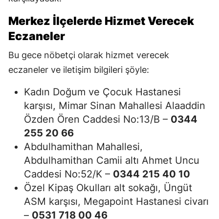
Merkez İlçelerde Hizmet Verecek
Eczaneler
Bu gece nöbetçi olarak hizmet verecek
eczaneler ve iletişim bilgileri şöyle:
Kadın Doğum ve Çocuk Hastanesi
karşısı, Mimar Sinan Mahallesi Alaaddin
Özden Ören Caddesi No:13/B –
0344
255 20 66
Abdulhamithan Mahallesi,
Abdulhamithan Camii altı Ahmet Uncu
Caddesi No:52/K –
0344 215 40 10
Özel Kipaş Okulları alt sokağı, Üngüt
ASM karşısı, Megapoint Hastanesi civarı
–
0531 718 00 46