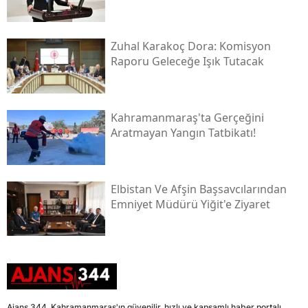
Zuhal Karakoç Dora: Komisyon
Raporu Geleceğe Işık Tutacak
Kahramanmaraş'ta Gerçeğini
Aratmayan Yangın Tatbikatı!
Elbistan Ve Afşin Başsavcılarından
Emniyet Müdürü Yiğit'e Ziyaret
Ajans 344, Kahramanmaraş'ın güvenilir, hızlı ve kapsamlı haber portalı