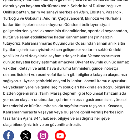
olarak yayın hayatını sürdürmektedir. Şehrin kalbi Dulkadiroğlu ve
Onikişubat'tan, tarım ve sanayi merkezleri Afşin, Elbistan, Pazarcık,
Türkoğlu ve Göksun'a; Andırın, Çağlayancerit, Ekinözü ve Nurhak'a
kadar tüm ilçelerin sesini duyurur. Gündemi belirleyen siyasi
gelişmelerden, yerel ekonominin dinamiklerine, spordaki heyecandan,
kültür ve sanat etkinliklerine kadar Kahramanmaraş'ın nabzını
tutuyoruz. Kahramanmaraş Kuyumcular Odası'ndan alınan anlık altın
fiyatları, şehrin sanayisindeki son gelişmeler ve tarım sektöründeki
yenilikler özel dosyalarla sayfamızda yer bulur. Vatandaşlarımızın
günlük hayatını kolaylaştırmak amacıyla Diyanet uyumlu günlük namaz
vakitleri, detaylı ve anlık hava durumu tahminleri, güncel nöbetçi
eczane listeleri ve resmi vefat ilanları gibi bilgilere kolayca ulaşmanızı
sağlıyoruz. Ayrıca şehirdeki en yeni iş ilanları, önemli kamu duyuruları
ve yaklaşan yerel ve genel seçim sonuçları hakkında en doğru bilgiyi ilk
bizden öğrenirsiniz. Tarihi Maraş depremi gibi toplumsal hafızamızda
yer eden olayları unutmadan, şehrimizin eşsiz gastronomisini, yöresel
lezzetlerini ve kültürel mirasını da sayfalarımıza taşıyoruz. Kısacası,
Kahramanmaraş'ta yaşayan veya bu şehre gönül vermiş herkes için
tasarlanan Ajans 344, habere, bilgiye ve aradığınız her şeye
ulaşabileceğiniz tek ve en güvenilir adrestir.