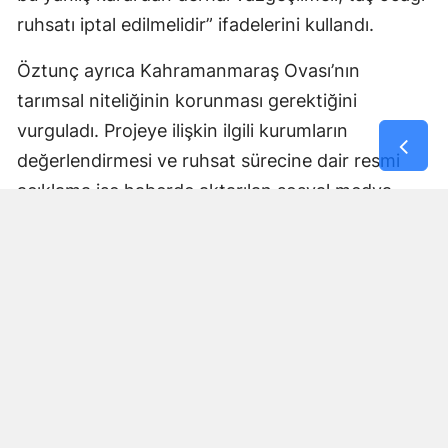
ruhsatı iptal edilmelidir” ifadelerini kullandı.
Öztunç ayrıca Kahramanmaraş Ovası’nın
tarımsal niteliğinin korunması gerektiğini
vurguladı. Projeye ilişkin ilgili kurumların
değerlendirmesi ve ruhsat sürecine dair resmi
açıklama ise haberde aktarılan sosyal medya
paylaşımında yer almadı.
Yorumlar
İsim*
Yorum Yazın (500 Karakter)