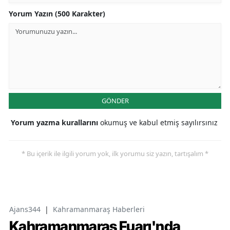
Yorum Yazın (500 Karakter)
GÖNDER
Yorum yazma kurallarını
okumuş ve kabul etmiş sayılırsınız
* Bu içerik ile ilgili yorum yok, ilk yorumu siz yazın, tartışalım *
Ajans344
|
Kahramanmaraş Haberleri
Kahramanmaraş Fuarı'nda