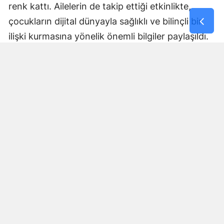
renk kattı. Ailelerin de takip ettiği etkinlikte,
çocukların dijital dünyayla sağlıklı ve bilinçli bir
ilişki kurmasına yönelik önemli bilgiler paylaşıldı.
“Bu Konserde Mikrofon Sende” ile KAFUM’da
Müzik Rüzgârı