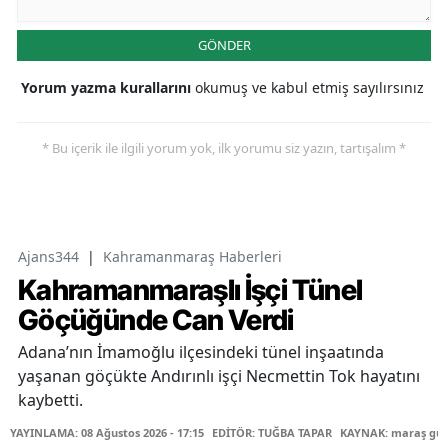
GÖNDER
Yorum yazma kurallarını
okumuş ve kabul etmiş sayılırsınız
* Bu içerik ile ilgili yorum yok, ilk yorumu siz yazın, tartışalım *
Ajans344
|
Kahramanmaraş Haberleri
Kahramanmaraşlı İşçi Tünel
Göçüğünde Can Verdi
Adana’nın İmamoğlu ilçesindeki tünel inşaatında
yaşanan göçükte Andırınlı işçi Necmettin Tok hayatını
kaybetti.
YAYINLAMA: 08 Ağustos 2026 - 17:15
EDİTÖR: TUĞBA TAPAR
KAYNAK: maraş gü