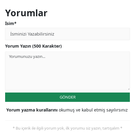
Yorumlar
İsim*
Yorum Yazın (500 Karakter)
GÖNDER
Yorum yazma kurallarını
okumuş ve kabul etmiş sayılırsınız
* Bu içerik ile ilgili yorum yok, ilk yorumu siz yazın, tartışalım *