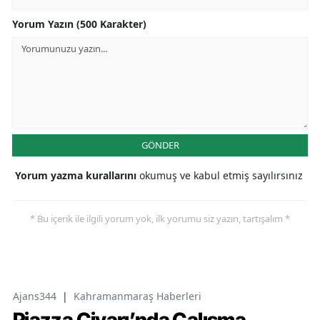
Yorum Yazın (500 Karakter)
GÖNDER
Yorum yazma kurallarını
okumuş ve kabul etmiş sayılırsınız
* Bu içerik ile ilgili yorum yok, ilk yorumu siz yazın, tartışalım *
Ajans344
|
Kahramanmaraş Haberleri
Piazza Civarı’nda Çalışma