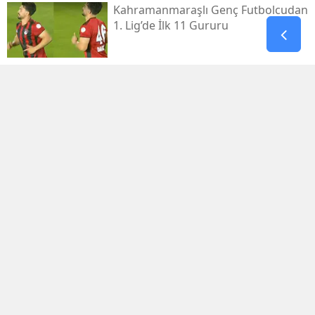
Kahramanmaraşlı Genç Futbolcudan
1. Lig’de İlk 11 Gururu
Kahramanmaraş Elbistan’da
Kamyon Devrildi: 2 Yaralı
Chp Afşin İlçe Başkanlığına Hüseyin
Temur Seçildi
Kahramanmaraş’ın El Sanatlarına
Doğaka Desteği
Anahtar Parti’den