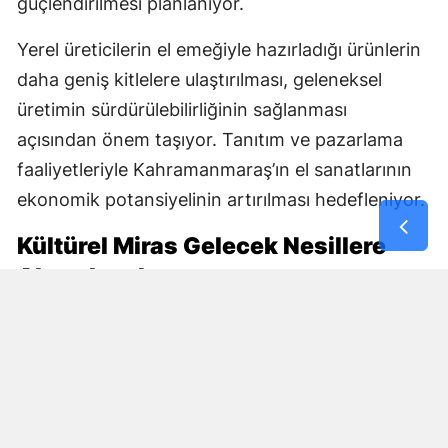
güçlendirilmesi planlanıyor.
Yerel üreticilerin el emeğiyle hazırladığı ürünlerin
daha geniş kitlelere ulaştırılması, geleneksel
üretimin sürdürülebilirliğinin sağlanması
açısından önem taşıyor. Tanıtım ve pazarlama
faaliyetleriyle Kahramanmaraş’ın el sanatlarının
ekonomik potansiyelinin artırılması hedefleniyor.
Kültürel Miras Gelecek Nesillere
Aktarılacak
DOĞAKA ile Hayat Yeniden Eğitim ve Kültür Vakfı
iş birliğinde yürütülen proje, kültürel mirasın
korunmasını sosyal kalkınmayla bir araya
getiriyor.