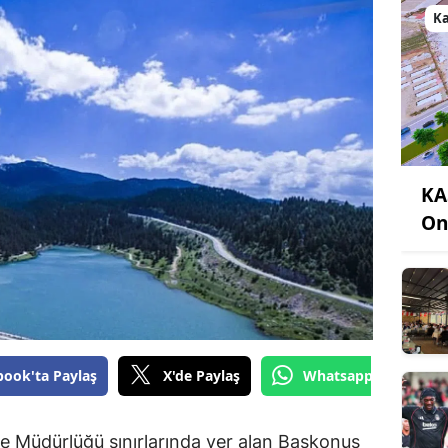
K
KA
On
book'ta Paylaş
X'de Paylaş
Whatsapp'tan Gönde
Müdürlüğü sınırlarında yer alan Başkonuş