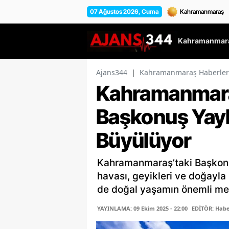
07 Ağustos 2026, Cuma
Kahramanmara
Ajans344
|
Kahramanmaraş Haberler
Kahramanmara
Başkonuş Yayla
Büyülüyor
Kahramanmaraş’taki Başkonuş
havası, geyikleri ve doğayla
de doğal yaşamın önemli mer
YAYINLAMA: 09 Ekim 2025 - 22:00
EDİTÖR: Habe