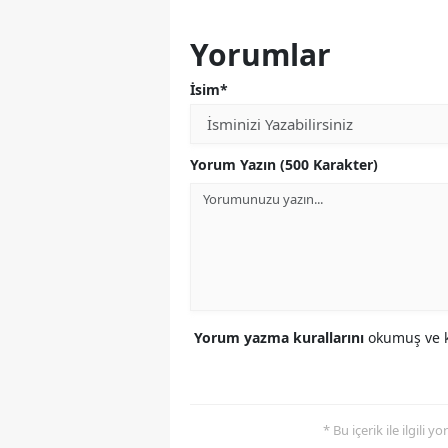
Yorumlar
İsim*
Yorum Yazın (500 Karakter)
Yorum yazma kurallarını
okumuş ve k
* Bu içerik ile ilgili 