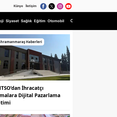
Künye
İletişim
oji
Siyaset
Sağlık
Eğitim
Otomobil
ini Büyülüyor
ahramanmaraş Haberleri
TSO’dan İhracatçı
rmalara Dijital Pazarlama
itimi