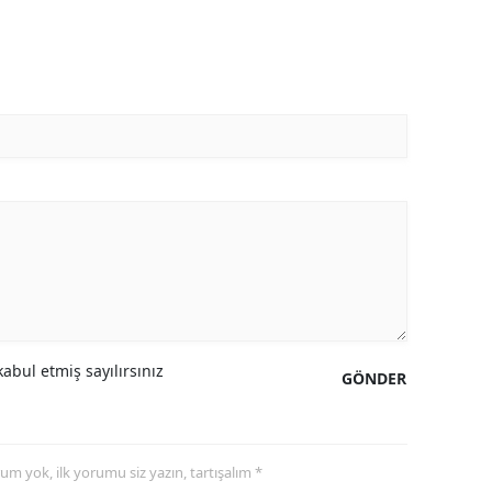
abul etmiş sayılırsınız
GÖNDER
yorum yok, ilk yorumu siz yazın, tartışalım *