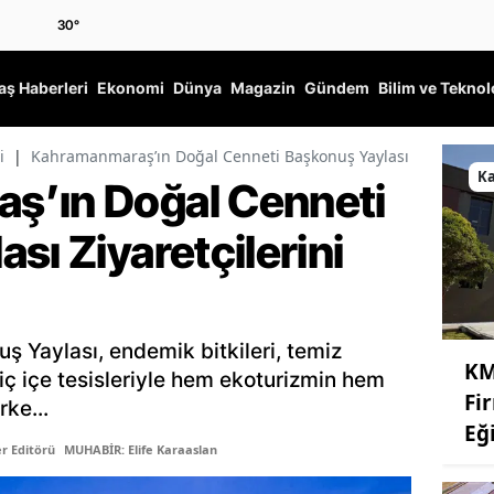
30
°
ş Haberleri
Ekonomi
Dünya
Magazin
Gündem
Bilim ve Teknol
i
|
Kahramanmaraş’ın Doğal Cenneti Başkonuş Yaylası Ziyaretçiler
K
ş’ın Doğal Cenneti
sı Ziyaretçilerini
 Yaylası, endemik bitkileri, temiz
KM
 iç içe tesisleriyle hem ekoturizmin hem
Fi
ke...
Eğ
r Editörü
MUHABİR: Elife Karaaslan