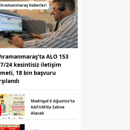
ahramanmaraş Haberleri
hramanmaraş'ta ALO 153
 7/24 kesintisiz iletişim
zmeti, 18 bin başvuru
rşılandı
r
Madrigal 6 Ağustos’ta
KAFUM’da Sahne
Alacak