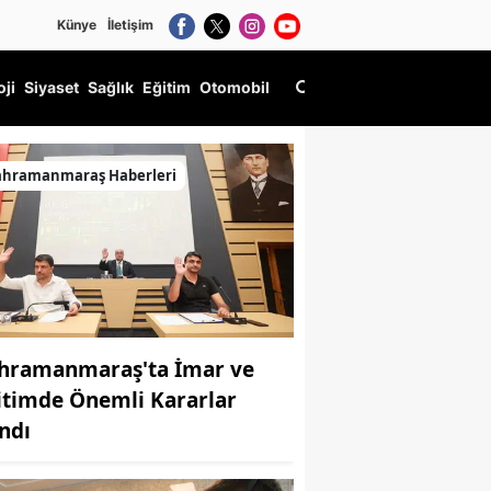
Künye
İletişim
oji
Siyaset
Sağlık
Eğitim
Otomobil
ahramanmaraş Haberleri
hramanmaraş'ta İmar ve
itimde Önemli Kararlar
ındı