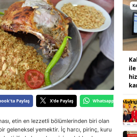
K
Ka
ile
hi
ka
book'ta Paylaş
X'de Paylaş
Whatsapp'tan Gönde
, etin en lezzetli bölümlerinden biri olan
ir geleneksel yemektir. İç harcı, pirinç, kuru