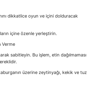
ını dikkatlice oyun ve içini dolduracak
arın içine özenle yerleştirin.
a Verme
arak sabitleyin. Bu işlem, etin dağılmaması
reklidir.
z kaburganın üzerine zeytinyağı, kekik ve tuz