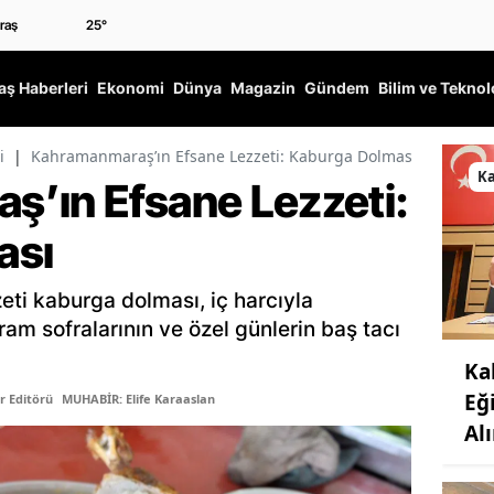
25
°
ş Haberleri
Ekonomi
Dünya
Magazin
Gündem
Bilim ve Teknol
i
|
Kahramanmaraş’ın Efsane Lezzeti: Kaburga Dolması
K
’ın Efsane Lezzeti:
ası
ti kaburga dolması, iç harcıyla
am sofralarının ve özel günlerin baş tacı
Ka
Eğ
r Editörü
MUHABİR: Elife Karaaslan
Al