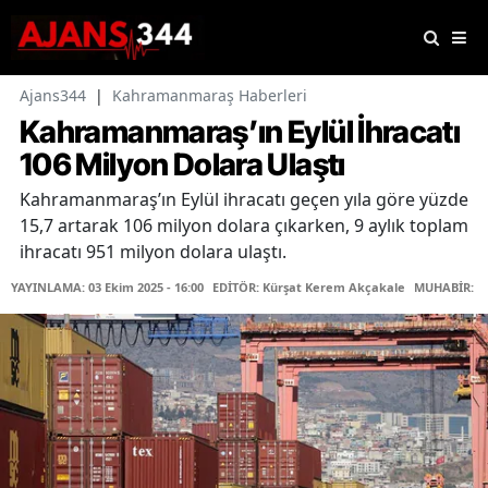
Ajans344
|
Kahramanmaraş Haberleri
Kahramanmaraş’ın Eylül İhracatı
106 Milyon Dolara Ulaştı
Kahramanmaraş’ın Eylül ihracatı geçen yıla göre yüzde
15,7 artarak 106 milyon dolara çıkarken, 9 aylık toplam
ihracatı 951 milyon dolara ulaştı.
YAYINLAMA: 03 Ekim 2025 - 16:00
EDİTÖR: Kürşat Kerem Akçakale
MUHABİR: Me