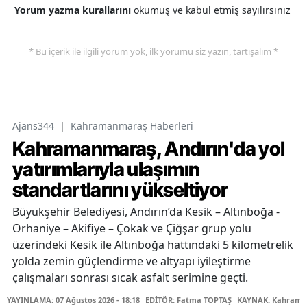
Yorum yazma kurallarını
okumuş ve kabul etmiş sayılırsınız
* Bu içerik ile ilgili yorum yok, ilk yorumu siz yazın, tartışalım *
Ajans344
|
Kahramanmaraş Haberleri
Kahramanmaraş, Andırın'da yol
yatırımlarıyla ulaşımın
standartlarını yükseltiyor
Büyükşehir Belediyesi, Andırın’da Kesik – Altınboğa -
Orhaniye – Akifiye – Çokak ve Çiğşar grup yolu
üzerindeki Kesik ile Altınboğa hattındaki 5 kilometrelik
yolda zemin güçlendirme ve altyapı iyileştirme
çalışmaları sonrası sıcak asfalt serimine geçti.
YAYINLAMA: 07 Ağustos 2026 - 18:18
EDİTÖR: Fatma TOPTAŞ
KAYNAK: Kahraman