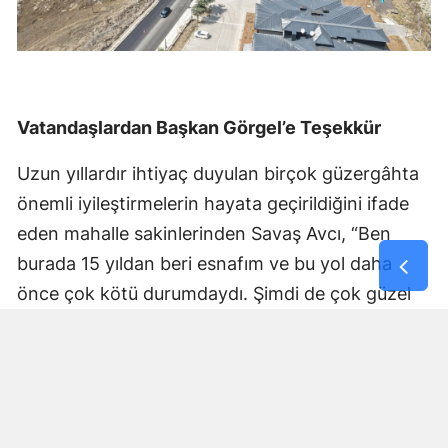
Vatandaşlardan Başkan Görgel’e Teşekkür
Uzun yıllardır ihtiyaç duyulan birçok güzergâhta
önemli iyileştirmelerin hayata geçirildiğini ifade
eden mahalle sakinlerinden Savaş Avcı, “Ben
burada 15 yıldan beri esnafım ve bu yol daha
önce çok kötü durumdaydı. Şimdi de çok güzel
hale getiriliyor. Büyükşehir Belediye Başkanımız
Fırat Görgel’e verdiği hizmetten dolayı çok
teşekkür ederim. Bizleri tozdan topraktan
kurtardı” dedi. Yapılan bakım, onarım ve asfalt
uygulamaları sayesinde ulaşımın daha güvenli ve