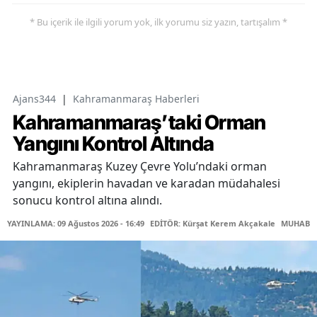
* Bu içerik ile ilgili yorum yok, ilk yorumu siz yazın, tartışalım *
Ajans344
|
Kahramanmaraş Haberleri
Kahramanmaraş’taki Orman
Yangını Kontrol Altında
Kahramanmaraş Kuzey Çevre Yolu’ndaki orman
yangını, ekiplerin havadan ve karadan müdahalesi
sonucu kontrol altına alındı.
YAYINLAMA: 09 Ağustos 2026 - 16:49
EDİTÖR: Kürşat Kerem Akçakale
MUHABİR: