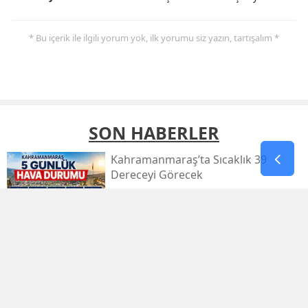
* Bu içerik ile ilgili yorum yok, ilk yorumu siz yazın, tartışalım *
SON HABERLER
Kahramanmaraş’ta Sıcaklık 39
Dereceyi Görecek
Kahramanmaraş’taki Orman Yangını
Kontrol Altında
Kahramanmaraş Küçük Sanayi Sitesi