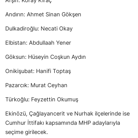
Afşin: Koray Kıraç
Andırın: Ahmet Sinan Gökşen
Dulkadiroğlu: Necati Okay
Elbistan: Abdullaah Yener
Göksun: Hüseyin Coşkun Aydın
Onikişubat: Hanifi Toptaş
Pazarcık: Murat Ceyhan
Türkoğlu: Feyzettin Okumuş
Ekinözü, Çağlayancerit ve Nurhak ilçelerinde ise
Cumhur İttifakı kapsamında MHP adaylarıyla
seçime girilecek.