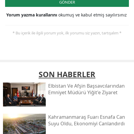
GÖNDER
Yorum yazma kurallarını
okumuş ve kabul etmiş sayılırsınız
* Bu içerik ile ilgili yorum yok, ilk yorumu siz yazın, tartışalım *
SON HABERLER
Elbistan Ve Afşin Başsavcılarından
Emniyet Müdürü Yiğit'e Ziyaret
Kahramanmaraş Fuarı Esnafa Can
Suyu Oldu, Ekonomiyi Canlandırdı