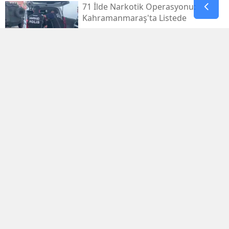
71 İlde Narkotik Operasyonu:
Kahramanmaraş'ta Listede
Kahramanmaraş Deprem
Davalarında 14 Dosya Yargıtay'da
Osman Yenipınar'a Pençe 46'tan
Anlamlı Ziyaret
Kayseri'den Havalandı, 5,5 Saat
Sonra Kahramanmaraş'taydı
Şennur Üzgen’in “tekâmül” Eseri