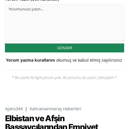
GÖNDER
Yorum yazma kurallarını
okumuş ve kabul etmiş sayılırsınız
* Bu içerik ile ilgili yorum yok, ilk yorumu siz yazın, tartışalım *
Ajans344
|
Kahramanmaraş Haberleri
Elbistan ve Afşin
Başsavcılarından Emniyet