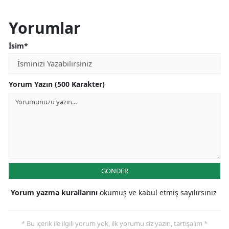
Yorumlar
İsim*
Yorum Yazın (500 Karakter)
GÖNDER
Yorum yazma kurallarını
okumuş ve kabul etmiş sayılırsınız
* Bu içerik ile ilgili yorum yok, ilk yorumu siz yazın, tartışalım *