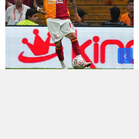
Mücadele, teknik heyete takımın savunma ve
hücum organizasyonlarındaki mevcut durumu
görme fırsatı sundu. İlk yarıda yaşanan skor
hareketliliğine karşın ikinci devrede gol sesi
çıkmadı.